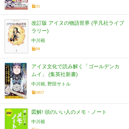
31
改訂版 アイヌの物語世界 (平凡社ライブ
ラリー)
中川裕
59
アイヌ文化で読み解く「ゴールデンカ
ムイ」 (集英社新書)
中川裕
野田サトル
1817
図解! 頭のいい人のメモ・ノート
中川裕