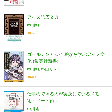
アイヌ語広文典
中川裕
12
ゴールデンカムイ 絵から学ぶアイヌ文
化 (集英社新書)
中川裕
野田サトル
355
仕事のできる人が実践しているメモ
術・ノート術
中川裕