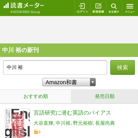
ログイン
新規登録
本を探
中川 裕の新刊
検索
おすすめ順
発売日順
言語研究に潜む英語のバイアス
大谷直輝
中川裕
野元裕樹
長屋尚典
9