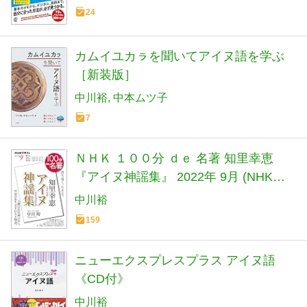
24
カムイユカㇻを聞いてアイヌ語を学ぶ
［新装版］
中川裕
中本ムツ子
7
ＮＨＫ １００分 ｄｅ 名著 知里幸恵
『アイヌ神謡集』 2022年 9月 (NHKテ
キスト)
中川裕
159
ニューエクスプレスプラス アイヌ語
《CD付》
中川裕