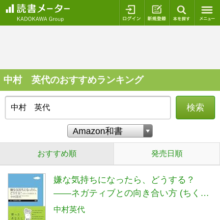
ログイン
新規登録
本を探
中村 英代のおすすめランキング
検索
おすすめ順
発売日順
嫌な気持ちになったら、どうする？
――ネガティブとの向き合い方 (ちくま
プリマー新書 ４２６)
中村英代