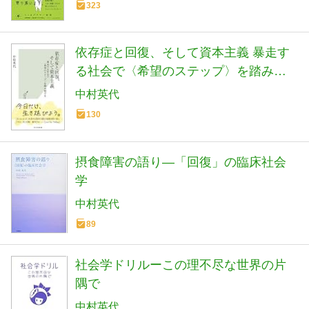
323
依存症と回復、そして資本主義 暴走す
る社会で〈希望のステップ〉を踏み続
ける (光文社新書 1201)
中村英代
130
摂食障害の語り―「回復」の臨床社会
学
中村英代
89
社会学ドリルーこの理不尽な世界の片
隅で
中村英代