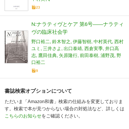
23
N:ナラティヴとケア 第6号――ナラティ
ヴの臨床社会学
野口裕二
鈴木智之
伊藤智樹
中村英代
西村
ユミ
三井さよ
出口泰靖
西倉実季
井口高
志
鷹田佳典
矢原隆行
前田泰樹
浦野茂
野
口裕二
9
書誌検索オプションについて
ただいま「Amazon和書」検索の仕組みを変更しておりま
す。検索で本が見つからない場合の対処法など、詳しくは
こちらのお知らせ
をご確認ください。