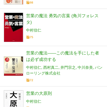
98
営業の魔法 勇気の言葉 (角川フォレス
タ)
中村信仁
75
営業の魔法――この魔法を手にした者
は必ず成功する
中村信仁
西村真二
井門宗之
中川奈美
パン
ローリング株式会社
72
営業の大原則
中村信仁