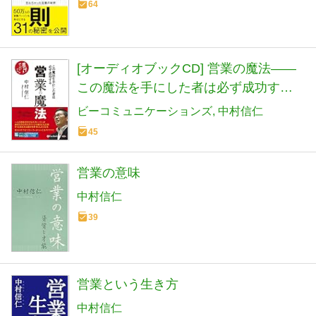
64
[オーディオブックCD] 営業の魔法――
この魔法を手にした者は必ず成功する
(<CD>)
ビーコミュニケーションズ
中村信仁
45
営業の意味
中村信仁
39
営業という生き方
中村信仁