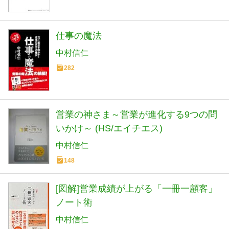
仕事の魔法
中村信仁
282
営業の神さま～営業が進化する9つの問
いかけ～ (HS/エイチエス)
中村信仁
148
[図解]営業成績が上がる「一冊一顧客」
ノート術
中村信仁