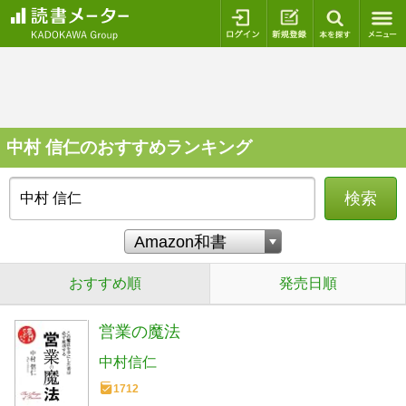
ログイン
新規登録
本を探
中村 信仁のおすすめランキング
検索
おすすめ順
発売日順
営業の魔法
中村信仁
1712