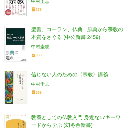
中村圭志
376
聖書、コーラン、仏典 - 原典から宗教の
本質をさぐる (中公新書 2459)
中村圭志
333
信じない人のための〈宗教〉講義
中村圭志
268
教養としての仏教入門 身近な17キーワ
ードから学ぶ (幻冬舎新書)