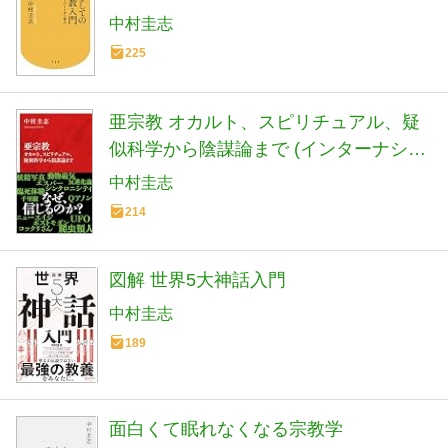
中村圭志
225
亜宗教 オカルト、スピリチュアル、疑
似科学から陰謀論まで (インターナショ
ナル新書)
中村圭志
214
図解 世界5大神話入門
中村圭志
189
面白くて眠れなくなる宗教学