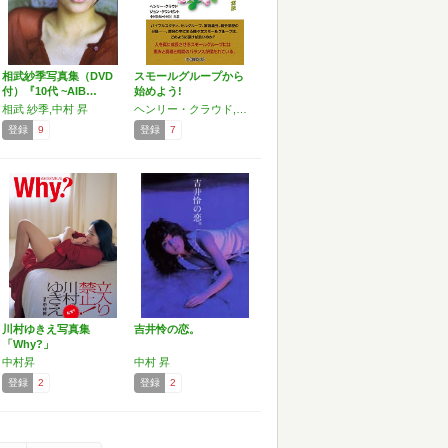
相武紗季写真集（DVD
スモールグループから
付）『10代 ~AIB…
始めよう!
相武 紗季,中村 昇
ヘンリー・クラウド,ジョン・タウンゼント,中村 佐知,中村 昇
登録
9
登録
7
川村ゆきえ写真集
吉井怜の恋。
「Why?」
中村昇
中村 昇
登録
2
登録
2