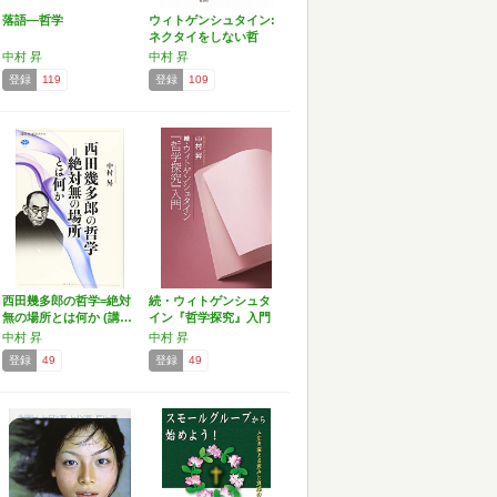
落語―哲学
ウィトゲンシュタイン:
ネクタイをしない哲
学…
中村 昇
中村 昇
登録
119
登録
109
西田幾多郎の哲学=絶対
続・ウィトゲンシュタ
無の場所とは何か (講…
イン『哲学探究』入門
中村 昇
中村 昇
登録
49
登録
49