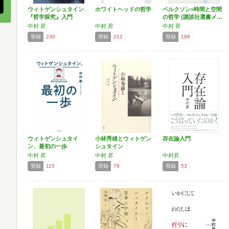
ウィトゲンシュタイン
ホワイトヘッドの哲学
ベルクソン=時間と空間
『哲学探究』入門
の哲学 (講談社選書メ…
中村 昇
中村 昇
中村 昇
登録
230
登録
212
登録
196
ウィトゲンシュタイ
小林秀雄とウィトゲン
存在論入門
ン、最初の一歩
シュタイン
中村 昇
中村 昇
中村昇
登録
115
登録
78
登録
53