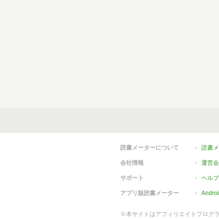
読書メーターについて
読書メ
会社情報
運営会
サポート
ヘルプ
アプリ版読書メーター
Andr
※本サイトはアフィリエイトプログ