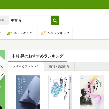
n和書
は
本ランキング
作家ランキング
中村 昇
のおすすめランキング
おすすめランキング
新刊・発売日順
版
、