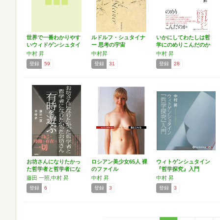
世界で一番わかりやす
ルドルフ・シュタイナ
いかにしてわたしは哲
いウィドゲンシュタイ
ー 思考の宇宙
学にのめりこんだのか
ン入門
中村 昇
中村昇
中村 昇
登録
59
登録
31
登録
28
お坊さんになりたかっ
ロシアン美少女65人 裸
ウィトゲンシュタイン
た哲学者と哲学者にな
のファイル
『哲学探究』入門
りた…
藤田 一照,中村 昇
中村 昇
中村 昇
登録
6
登録
3
登録
3