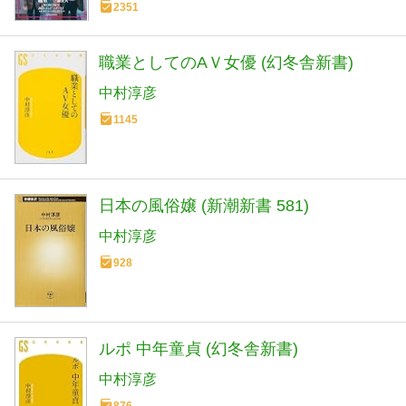
2351
職業としてのAＶ女優 (幻冬舎新書)
中村淳彦
1145
日本の風俗嬢 (新潮新書 581)
中村淳彦
928
ルポ 中年童貞 (幻冬舎新書)
中村淳彦
876