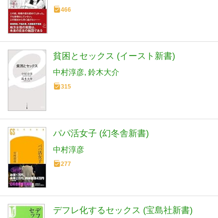
466
貧困とセックス (イースト新書)
中村淳彦
鈴木大介
315
パパ活女子 (幻冬舎新書)
中村淳彦
277
デフレ化するセックス (宝島社新書)