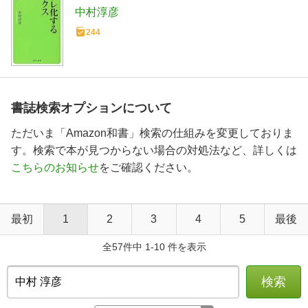
中村淳彦
244
書誌検索オプションについて
ただいま「Amazon和書」検索の仕組みを変更しておりま
す。検索で本が見つからない場合の対処法など、詳しくは
こちらのお知らせ
をご確認ください。
最初
1
2
3
4
5
最後
全57件中 1-10 件を表示
検索