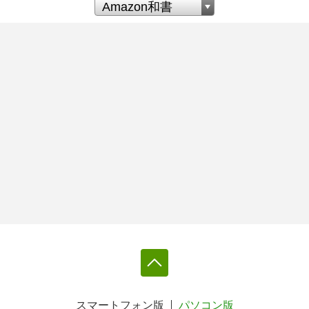
スマートフォン版
パソコン版