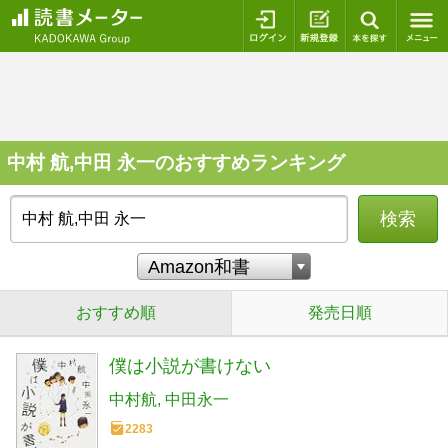
ログイン
新規登録
本を探
中村 航,中田 永一のおすすめランキング
検索
おすすめ順
発売日順
僕は小説が書けない
中村航
中田永一
2283