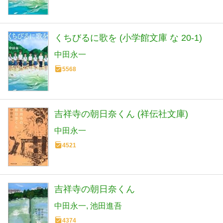
くちびるに歌を (小学館文庫 な 20-1)
中田永一
5568
吉祥寺の朝日奈くん (祥伝社文庫)
中田永一
4521
吉祥寺の朝日奈くん
中田永一
池田進吾
4374