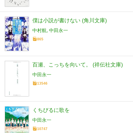
僕は小説が書けない (角川文庫)
中村航
中田永一
865
百瀬、こっちを向いて。 (祥伝社文庫)
中田永一
13546
くちびるに歌を
中田永一
10747