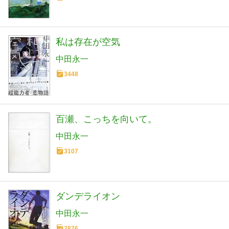
私は存在が空気
中田永一
3448
百瀬、こっちを向いて。
中田永一
3107
ダンデライオン
中田永一
2876