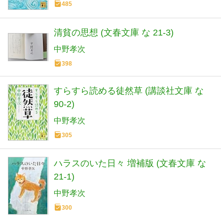
485
清貧の思想 (文春文庫 な 21-3)
中野孝次
398
すらすら読める徒然草 (講談社文庫 な
90-2)
中野孝次
305
ハラスのいた日々 増補版 (文春文庫 な
21-1)
中野孝次
300