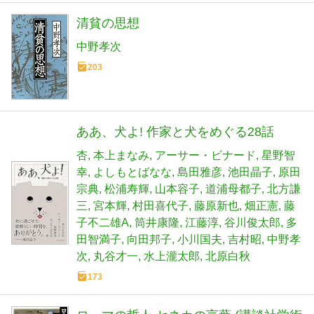
清貧の思想
中野孝次
203
ああ、犬よ! 作家と犬をめぐる28話
杏
本上まなみ
アーサー・ビナード
星野智
幸
よしもとばなな
島田雅彦
池田晶子
原田
宗典
松浦寿輝
山本容子
道浦母都子
北方謙
三
宮本輝
村田喜代子
藤原新也
畑正憲
藤
子不二雄A
筒井康隆
江藤淳
谷川俊太郎
多
田智満子
向田邦子
小川国夫
吉村昭
中野孝
次
丸谷才一
水上瀧太郎
北原白秋
173