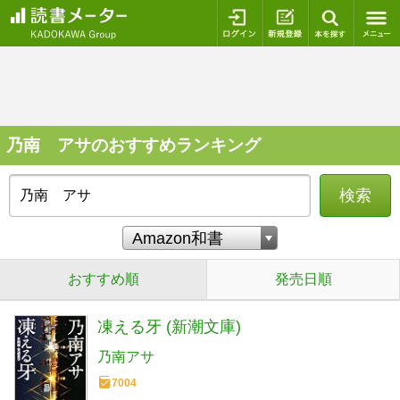
ログイン
新規登録
本を探
乃南 アサのおすすめランキング
検索
おすすめ順
発売日順
凍える牙 (新潮文庫)
乃南アサ
7004