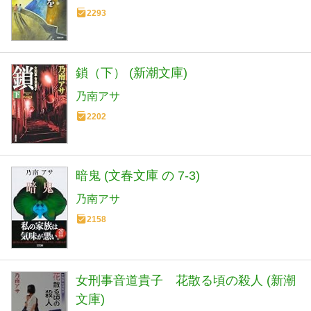
2293
鎖（下） (新潮文庫)
乃南アサ
2202
暗鬼 (文春文庫 の 7-3)
乃南アサ
2158
女刑事音道貴子 花散る頃の殺人 (新潮
文庫)