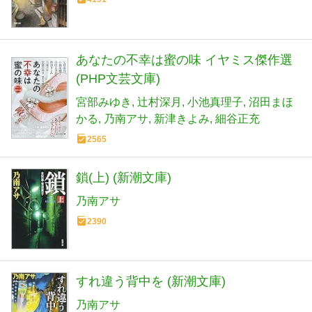
あなたの不幸は蜜の味 イヤミス傑作選
(PHP文芸文庫)
宮部みゆき
辻村深月
小池真理子
沼田まほ
かる
乃南アサ
新津きよみ
細谷正充
2565
鎖(上) (新潮文庫)
乃南アサ
2390
すれ違う背中を (新潮文庫)
乃南アサ