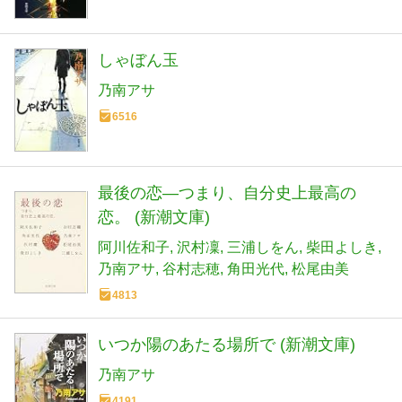
しゃぼん玉
乃南アサ
6516
最後の恋―つまり、自分史上最高の
恋。 (新潮文庫)
阿川佐和子
沢村凜
三浦しをん
柴田よしき
乃南アサ
谷村志穂
角田光代
松尾由美
4813
いつか陽のあたる場所で (新潮文庫)
乃南アサ
4191