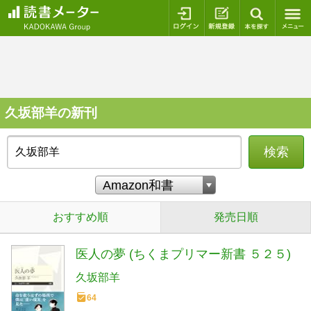
ログイン
新規登録
本を探
久坂部羊の新刊
検索
おすすめ順
発売日順
医人の夢 (ちくまプリマー新書 ５２５)
久坂部羊
64