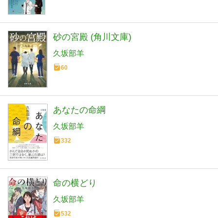
砂の宮殿 (角川文庫)
久坂部羊
60
あなたの命綱
久坂部羊
332
命の横どり
久坂部羊
532