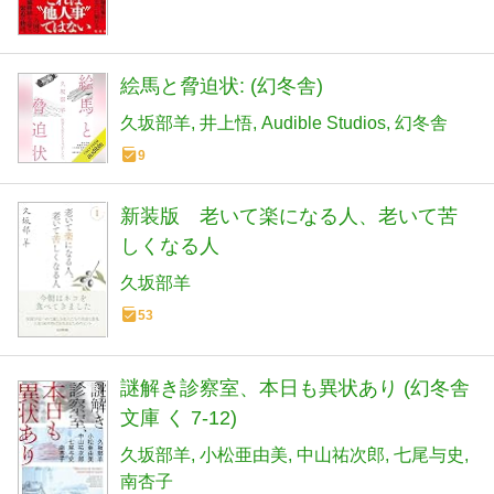
絵馬と脅迫状: (幻冬舎)
久坂部羊
井上悟
Audible Studios
幻冬舎
9
新装版 老いて楽になる人、老いて苦
しくなる人
久坂部羊
53
謎解き診察室、本日も異状あり (幻冬舎
文庫 く 7-12)
久坂部羊
小松亜由美
中山祐次郎
七尾与史
南杏子