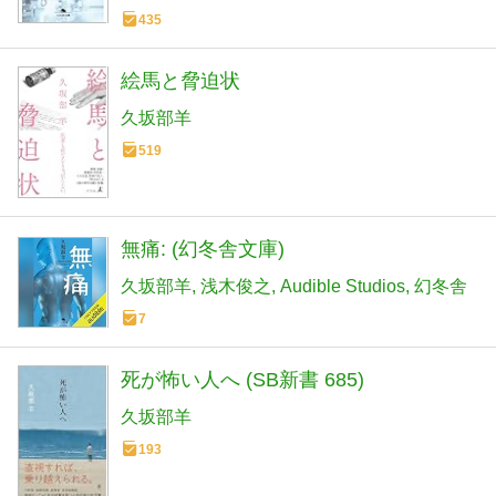
435
絵馬と脅迫状
久坂部羊
519
無痛: (幻冬舎文庫)
久坂部羊
浅木俊之
Audible Studios
幻冬舎
7
死が怖い人へ (SB新書 685)
久坂部羊
193