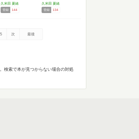
久米田 夏緒
久米田 夏緒
登録
144
登録
134
5
次
最後
す。検索で本が見つからない場合の対処