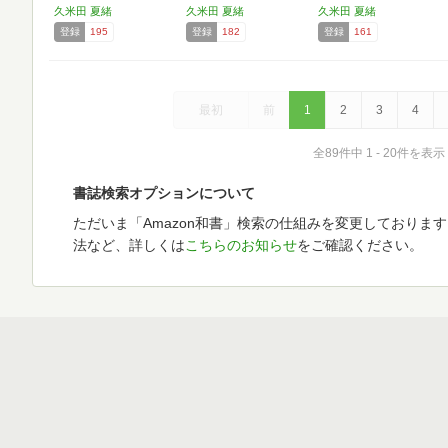
久米田 夏緒
久米田 夏緒
久米田 夏緒
登録
195
登録
182
登録
161
最初
前
1
2
3
4
全89件中 1 - 20件を表示
書誌検索オプションについて
ただいま「Amazon和書」検索の仕組みを変更しておりま
法など、詳しくは
こちらのお知らせ
をご確認ください。