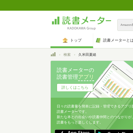
Amazo
トップ
読書メーターと
トップ
検索
久米田夏緒
読書メーターの
読書管理
アプリ
詳しくはこちら
日々の読書量を簡単に記録・管理できるアプリ
読書メーターです。
新たな本との出会いや読書仲間とのつながりが
読書をもっと楽しくします。