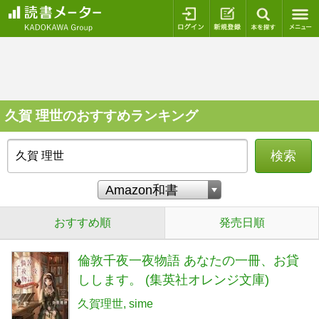
ログイン
新規登録
本を探
久賀 理世のおすすめランキング
検索
おすすめ順
発売日順
倫敦千夜一夜物語 あなたの一冊、お貸
しします。 (集英社オレンジ文庫)
久賀理世
sime