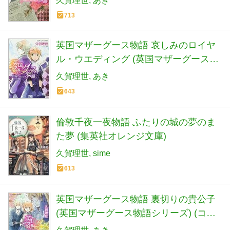
久賀理世
あき
713
英国マザーグース物語 哀しみのロイヤ
ル・ウエディング (英国マザーグース物
語シリーズ) (コバルト文庫)
久賀理世
あき
643
倫敦千夜一夜物語 ふたりの城の夢のま
た夢 (集英社オレンジ文庫)
久賀理世
sime
613
英国マザーグース物語 裏切りの貴公子
(英国マザーグース物語シリーズ) (コバ
ルト文庫)