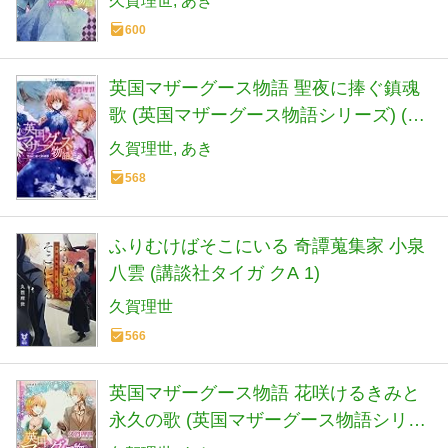
久賀理世
あき
600
英国マザーグース物語 聖夜に捧ぐ鎮魂
歌 (英国マザーグース物語シリーズ) (コ
バルト文庫)
久賀理世
あき
568
ふりむけばそこにいる 奇譚蒐集家 小泉
八雲 (講談社タイガ クA 1)
久賀理世
566
英国マザーグース物語 花咲けるきみと
永久の歌 (英国マザーグース物語シリー
ズ) (コバルト文庫)