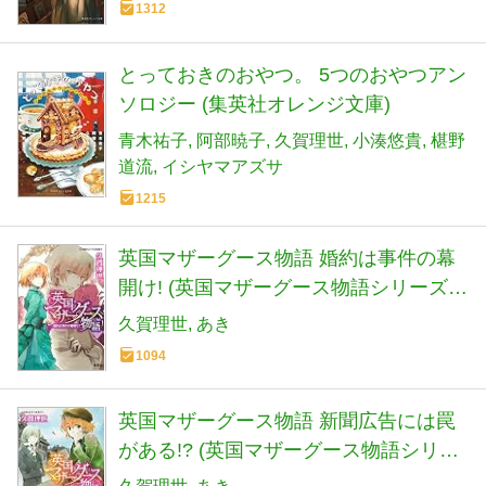
1312
とっておきのおやつ。 5つのおやつアン
ソロジー (集英社オレンジ文庫)
青木祐子
阿部暁子
久賀理世
小湊悠貴
椹野
道流
イシヤマアズサ
1215
英国マザーグース物語 婚約は事件の幕
開け! (英国マザーグース物語シリーズ)
(コバルト文庫)
久賀理世
あき
1094
英国マザーグース物語 新聞広告には罠
がある!? (英国マザーグース物語シリー
ズ) (コバルト文庫)