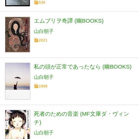
530
エムブリヲ奇譚 (幽BOOKS)
山白朝子
2021
私の頭が正常であったなら (幽BOOKS)
山白朝子
1908
死者のための音楽 (MF文庫ダ・ヴィン
チ)
山白朝子