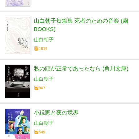
山白朝子短篇集 死者のための音楽 (幽
BOOKS)
山白朝子
1016
私の頭が正常であったなら (角川文庫)
山白朝子
967
小説家と夜の境界
山白朝子
549