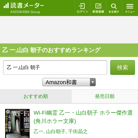
ログイン
新規登録
本を探
乙 一,山白 朝子のおすすめランキング
検索
おすすめ順
発売日順
Wi-Fi幽霊 乙一・山白朝子 ホラー傑作選
(角川ホラー文庫)
乙一
山白朝子
千街晶之