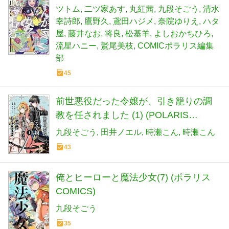
ツトム
二ツ家あす
丸紅茜
九段そごう
清水
幸詩郎
鷹野久
鳶田ハジメ
奈院ゆりえ
ハタ
屋
藤井なお
将良
松基羊
よしおかちひろ
流星ハニー
鷲尾美枝
COMICポラリス編集
部
45
前世悪役だった令嬢が、引き籠りの調
教を任されました (1) (POLARIS
COMICS)
九段そごう
田井ノエル
時瀬こん
時瀬こん
43
俺とヒーローと魔法少女(7) (ポラリス
COMICS)
九段そごう
35