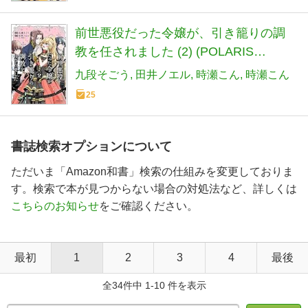
前世悪役だった令嬢が、引き籠りの調
教を任されました (2) (POLARIS
COMICS)
九段そごう
田井ノエル
時瀬こん
時瀬こん
25
書誌検索オプションについて
ただいま「Amazon和書」検索の仕組みを変更しておりま
す。検索で本が見つからない場合の対処法など、詳しくは
こちらのお知らせ
をご確認ください。
最初
1
2
3
4
最後
全34件中 1-10 件を表示