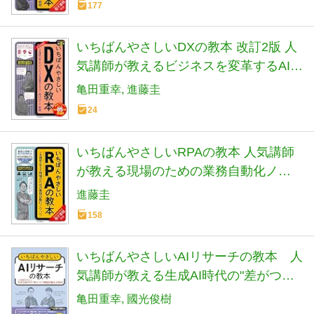
177
いちばんやさしいDXの教本 改訂2版 人
気講師が教えるビジネスを変革するAI時
代のIT戦略
亀田重幸
進藤圭
24
いちばんやさしいRPAの教本 人気講師
が教える現場のための業務自動化ノウ
ハウ (「いちばんやさしい教本」シリー
進藤圭
ズ)
158
いちばんやさしいAIリサーチの教本 人
気講師が教える生成AI時代の"差がつ
く"情報収集＆活用術
亀田重幸
國光俊樹