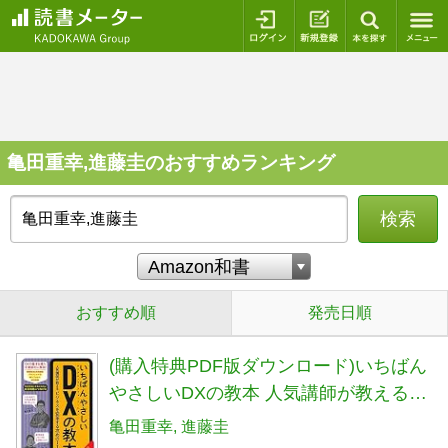
ログイン
新規登録
本を探
亀田重幸,進藤圭のおすすめランキング
検索
おすすめ順
発売日順
(購入特典PDF版ダウンロード)いちばん
やさしいDXの教本 人気講師が教えるビ
ジネスを変革する攻めのIT戦略
亀田重幸
進藤圭