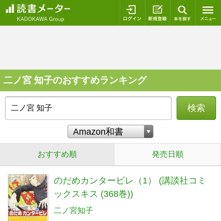
ログイン
新規登録
本を探
二ノ宮 知子のおすすめランキング
検索
おすすめ順
発売日順
のだめカンタービレ（1） (講談社コミ
ックスキス (368巻))
二ノ宮知子