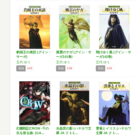
豹頭王の来訪 (グイン・
風雲のヤガ (グイン・サ
翔けゆく風 (グイン・サ
サーガ)
ーガ141巻)
ーガ142巻)
五代 ゆう
五代 ゆう
五代 ゆう
登録
245
登録
238
登録
226
幻國戦記CROW -千の
水晶宮の影 (ハヤカワ文
雲雀とイリス (ハヤカワ
矢を射る娘- (GA…
庫 JA ク 1-1…
文庫 JA ク 1-…