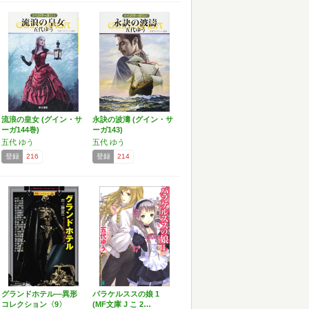
流浪の皇女 (グイン・サ
永訣の波濤 (グイン・サ
ーガ144巻)
ーガ143)
五代 ゆう
五代 ゆう
登録
216
登録
214
グランドホテル―異形
パラケルススの娘 1
コレクション〈9〉
(MF文庫 J こ 2…