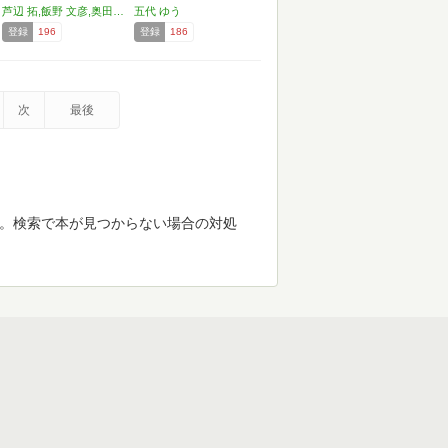
(広…
芦辺 拓,飯野 文彦,奥田 哲也,恩田 陸,菊地 秀行,北野 勇作,京極 夏彦,倉阪 鬼一郎,五代 ゆう
五代 ゆう
登録
196
登録
186
次
最後
す。検索で本が見つからない場合の対処