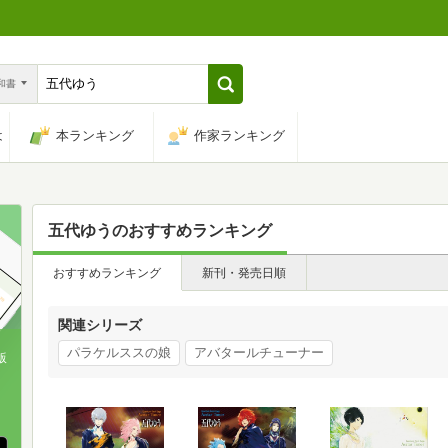
n和書
は
本ランキング
作家ランキング
五代ゆう
のおすすめランキング
おすすめランキング
新刊・発売日順
関連シリーズ
パラケルススの娘
アバタールチューナー
版
、