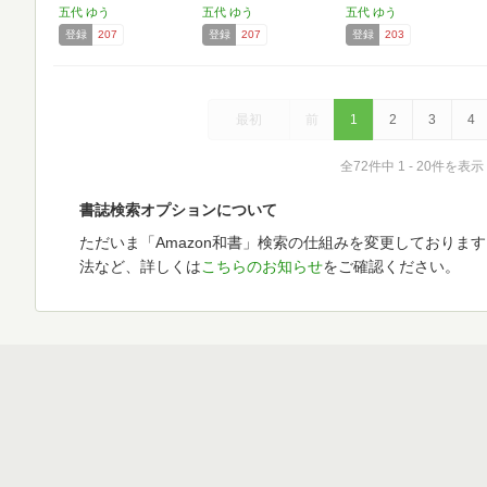
五代 ゆう
五代 ゆう
五代 ゆう
登録
207
登録
207
登録
203
最初
前
1
2
3
4
全72件中 1 - 20件を表示
書誌検索オプションについて
ただいま「Amazon和書」検索の仕組みを変更しておりま
法など、詳しくは
こちらのお知らせ
をご確認ください。