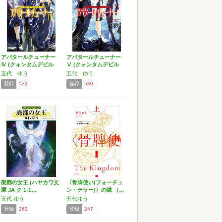
アバタールチューナー
アバタールチューナー
Ⅳ (クォンタムデビル
Ⅴ (クォンタムデビル
サ…
サ…
五代 ゆう
五代 ゆう
登録
533
登録
530
廃都の女王 (ハヤカワ文
〈骨牌使い(フォーチュ
庫 JA ク 1-1…
ン・テラー)〉の鏡 （…
五代 ゆう
五代ゆう
登録
262
登録
247