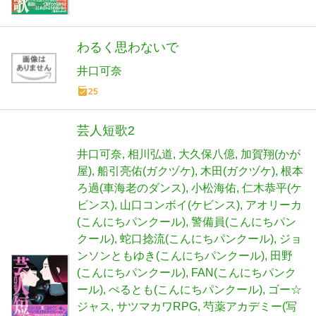
わるく思わないで
井口可奈
25
芸人短歌2
井口可奈
相川弘道
大久保八億
加賀翔(かが
屋)
船引亮佑(ガクヅケ)
木田(ガクヅケ)
根本
ろ過(車海老のダンス)
小松海佑
仁木恭平(ケ
ビンス)
山口コンボイ(ケビンス)
アオリーカ
(こんにちパンクール)
警備員(こんにちパン
クール)
蛇口捻流(こんにちパンクール)
ジョ
ンソンともゆき(こんにちパンクール)
田野
(こんにちパンクール)
FAN(こんにちパンク
ール)
ぺるとも(こんにちパンクール)
ゴー☆
ジャス
サツマカワRPG
芍薬アカデミー(写