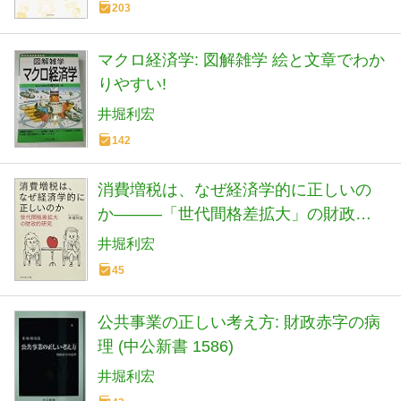
203
マクロ経済学: 図解雑学 絵と文章でわか
りやすい!
井堀利宏
142
消費増税は、なぜ経済学的に正しいの
か―――「世代間格差拡大」の財政的
研究
井堀利宏
45
公共事業の正しい考え方: 財政赤字の病
理 (中公新書 1586)
井堀利宏