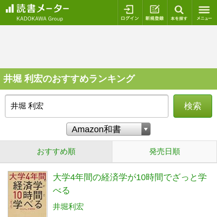
ログイン
新規登録
本を探
井堀 利宏のおすすめランキング
検索
おすすめ順
発売日順
大学4年間の経済学が10時間でざっと学
べる
井堀利宏