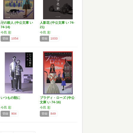
卍の殺人 (中公文庫 い
人影花 (中公文庫 い 74-
74-14)
21)
今邑 彩
今邑 彩
登録
1054
登録
1033
いつもの朝に
ブラディ・ローズ (中公
文庫 い 74-16)
今邑 彩
今邑 彩
登録
904
登録
849