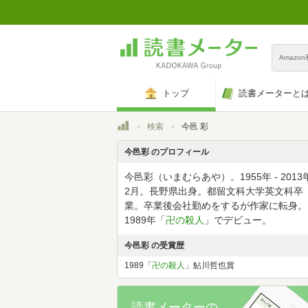
Amazo
トップ
読書メーターと
トップ
検索
今邑 彩
今邑彩 のプロフィール
今邑彩（いまむらあや）。1955年 - 2013
2月。長野県出身。都留文科大学英文科卒
業。卒業後会社勤めをするが作家に転身。
1989年「
卍の殺人
」でデビュー。
今邑彩 の受賞歴
1989「
卍の殺人
」鮎川哲也賞
読書メーターの