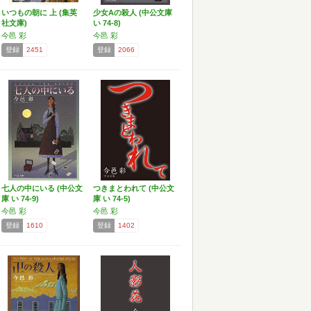
いつもの朝に 上 (集英
少女Aの殺人 (中公文庫
社文庫)
い 74-8)
今邑 彩
今邑 彩
登録
2451
登録
2066
七人の中にいる (中公文
つきまとわれて (中公文
庫 い 74-9)
庫 い 74-5)
今邑 彩
今邑 彩
登録
1610
登録
1402