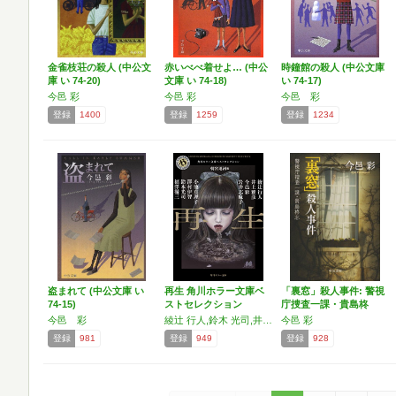
金雀枝荘の殺人 (中公文
赤いべべ着せよ… (中公
時鐘館の殺人 (中公文庫
庫 い 74-20)
文庫 い 74-18)
い 74-17)
今邑 彩
今邑 彩
今邑 彩
登録
1400
登録
1259
登録
1234
盗まれて (中公文庫 い
再生 角川ホラー文庫ベ
「裏窓」殺人事件: 警視
74-15)
ストセレクション
庁捜査一課・貴島柊
志…
今邑 彩
綾辻 行人,鈴木 光司,井上 雅彦,福澤 徹三,今邑 彩,岩井 志麻子,小池 真理子,澤村伊智
今邑 彩
登録
981
登録
949
登録
928