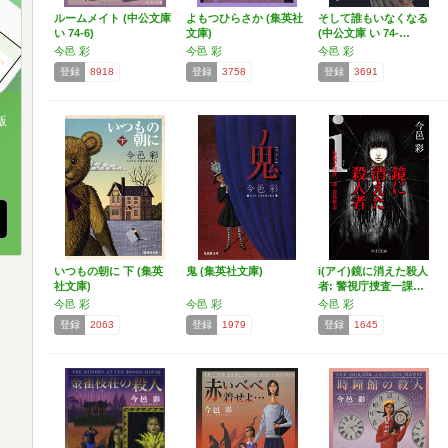
ルームメイト (中公文庫
よもつひらさか (集英社
そして誰もいなくなる
い 74-6)
文庫)
(中公文庫 い 74-…
今邑 彩
今邑 彩
今邑 彩
登録
8918
登録
3758
登録
3691
版
、
いつもの朝に 下 (集英
鬼 (集英社文庫)
i(アイ)鏡に消えた殺人
社文庫)
者: 警視庁捜査一課…
今邑 彩
今邑 彩
今邑 彩
登録
2063
登録
1979
登録
1645