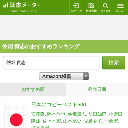
ログイン
新規登録
本を探
仲畑 貴志のおすすめランキング
検索
おすすめ順
発売日順
日本のコピーベスト500
安藤隆
岡本欣也
仲畑貴志
前田知巳
小野田
隆雄
佐々木宏
山本高史
児島令子
一倉宏
澤本嘉光