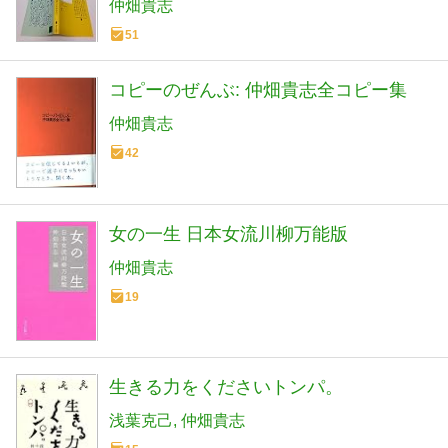
仲畑貴志
51
コピーのぜんぶ: 仲畑貴志全コピー集
仲畑貴志
42
女の一生 日本女流川柳万能版
仲畑貴志
19
生きる力をくださいトンパ。
浅葉克己
仲畑貴志