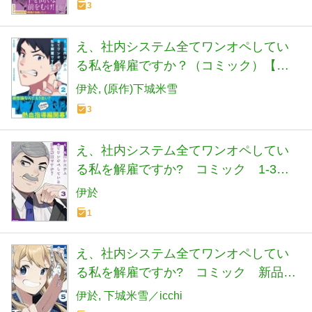
3
え、社内システム全てワンオペしてい
る私を解雇ですか？（コミック）【電
子版特典付】２
伊於
(原作)下城米雪
3
え、社内システム全てワンオペしてい
る私を解雇ですか? コミック 1-3巻
セット (主婦と生活社)
伊於
1
え、社内システム全てワンオペしてい
る私を解雇ですか? コミック 新品
1-5巻セット (主婦と生活社)
伊於
下城米雪／icchi