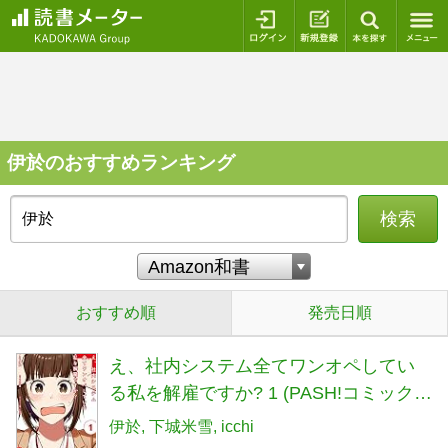
ログイン
新規登録
本を探
伊於のおすすめランキング
検索
おすすめ順
発売日順
え、社内システム全てワンオペしてい
る私を解雇ですか? 1 (PASH!コミック
ス)
伊於
下城米雪
icchi