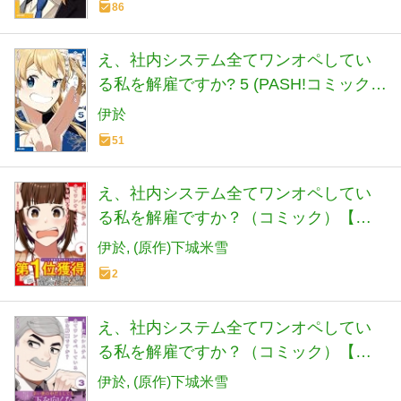
86
え、社内システム全てワンオペしてい
る私を解雇ですか? 5 (PASH!コミック
ス)
伊於
51
え、社内システム全てワンオペしてい
る私を解雇ですか？（コミック）【電
子版特典付】 １
伊於
(原作)下城米雪
2
え、社内システム全てワンオペしてい
る私を解雇ですか？（コミック）【電
子版特典付】３
伊於
(原作)下城米雪