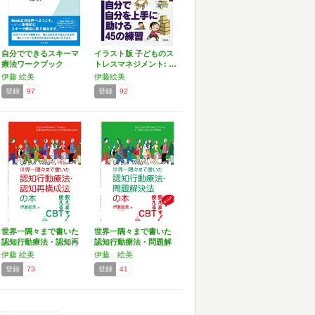
自分でできるスキーマ
イラスト版 子どものス
療法ワークブック
トレスマネジメント: …
Boo…
伊藤 絵美
伊藤絵美
登録
97
登録
92
世界一隅々まで書いた
世界一隅々まで書いた
認知行動療法・認知再
認知行動療法・問題解
構成…
決法…
伊藤 絵美
伊藤 絵美
登録
73
登録
41