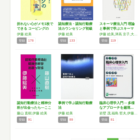
折れない心がメモ1枚で
認知療法・認知行動療
スキーマ療法入門 理論
できる コーピングの
法カウンセリング初級
と事例で学ぶスキーマ
や…
ワ-…
療…
伊藤 絵美
伊藤 絵美
伊藤 絵美,津高 京子,大泉 久子,森本 雅理
登録
176
登録
133
登録
119
認知行動療法と精神分
事例で学ぶ認知行動療
臨床心理学入門 -- 多様
析が出会ったら―ここ
法
なアプローチを越境…
ろの…
藤山 直樹,伊藤 絵美
伊藤 絵美
岩壁 茂,福島 哲夫,伊藤 絵美
登録
91
登録
89
登録
81