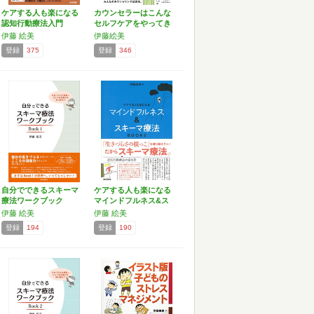
ケアする人も楽になる
カウンセラーはこんな
認知行動療法入門
セルフケアをやってき
BO…
た
伊藤 絵美
伊藤絵美
登録
375
登録
346
自分でできるスキーマ
ケアする人も楽になる
療法ワークブック
マインドフルネス&ス
Boo…
キ…
伊藤 絵美
伊藤 絵美
登録
194
登録
190