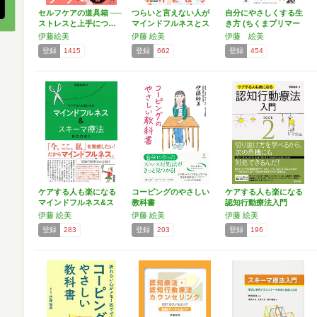
セルフケアの道具箱 ──
つらいと言えない人が
自分にやさしくする生
ストレスと上手につ…
マインドフルネスとス
き方 (ちくまプリマー
キー…
新…
伊藤絵美
伊藤 絵美
伊藤 絵美
登録
1415
登録
662
登録
454
ケアする人も楽になる
コーピングのやさしい
ケアする人も楽になる
マインドフルネス&ス
教科書
認知行動療法入門
キ…
BO…
伊藤 絵美
伊藤 絵美
伊藤 絵美
登録
283
登録
203
登録
196