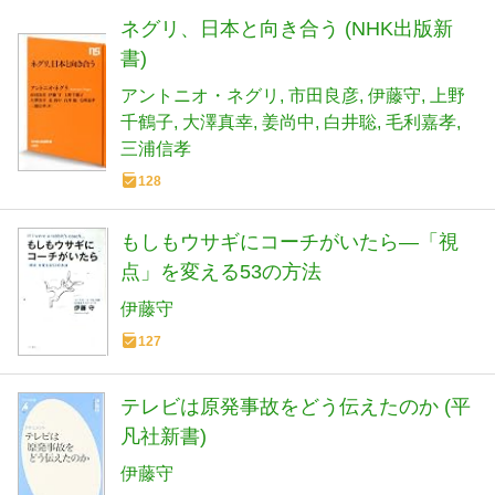
ネグリ、日本と向き合う (NHK出版新
書)
アントニオ・ネグリ
市田良彦
伊藤守
上野
千鶴子
大澤真幸
姜尚中
白井聡
毛利嘉孝
三浦信孝
128
もしもウサギにコーチがいたら―「視
点」を変える53の方法
伊藤守
127
テレビは原発事故をどう伝えたのか (平
凡社新書)
伊藤守