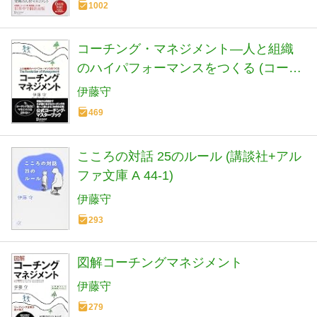
1002
コーチング・マネジメント―人と組織
のハイパフォーマンスをつくる (コー
チ・エィ監修コーチングシリーズ)
伊藤守
469
こころの対話 25のルール (講談社+アル
ファ文庫 A 44-1)
伊藤守
293
図解コーチングマネジメント
伊藤守
279