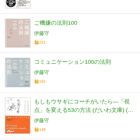
ご機嫌の法則100
伊藤守
221
コミュニケーション100の法則
伊藤守
192
もしもウサギにコーチがいたら―「視
点」を変える53の方法 (だいわ文庫) (だ
いわ文庫 G 31-2)
伊藤守
149