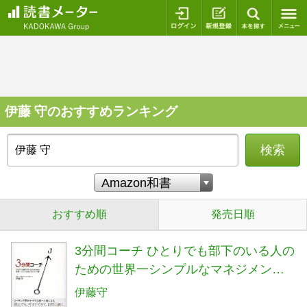
ログイン
新規登録
本を探
伊藤 守のおすすめランキング
検索
おすすめ順
発売日順
3分間コーチ ひとりでも部下のいる人の
ための世界一シンプルなマネジメント
術 (コーチ・エィ監修コーチングシリー
伊藤守
ズ)