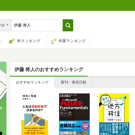
n和書
は
本ランキング
作家ランキング
伊藤 将人
のおすすめランキング
おすすめランキング
新刊・発売日順
版
、