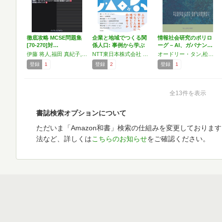
徹底攻略 MCSE問題集
企業と地域でつくる関
情報社会研究のポリロ
[70-270]対…
係人口: 事例から学ぶ
ーグ – AI、ガバナン…
地…
伊藤 将人,福田 真紀子,山本 晃
NTT東日本株式会社 地域循環型ミライ研究所,国際大学グローバル・コミュニケーション・センター,伊藤 将人
オードリー・タン,松山 良一,渡辺 智暁,山口 真一,豊福 晋平,逢坂 裕紀子,董 芸,猪狩 典子,井上 絵理,大川内 直子,庄司 昌彦,砂田 薫,渡邊 昇治,加藤 幹之,前村 昌紀,アダム・ピーク,田中 恵子,和田 成史,今川 拓郎,前川 徹,伊藤 将人,小林 奈穂
登録
1
登録
2
登録
1
全13件を表示
書誌検索オプションについて
ただいま「Amazon和書」検索の仕組みを変更しておりま
法など、詳しくは
こちらのお知らせ
をご確認ください。