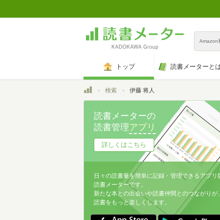
Amazo
トップ
読書メーターと
トップ
検索
伊藤 将人
読書メーターの
読書管理
アプリ
詳しくはこちら
日々の読書量を簡単に記録・管理できるアプリ
読書メーターです。
新たな本との出会いや読書仲間とのつながりが
読書をもっと楽しくします。