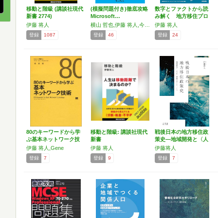
移動と階級 (講談社現代
(模擬問題付き)徹底攻略
数字とファクトから読
新書 2774)
Microsoft…
み解く 地方移住プロ
モー…
伊藤 将人
横山 哲也,伊藤 将人,今村 靖広
伊藤 将人
登録
1087
登録
46
登録
24
80のキーワードから学
移動と階級: 講談社現代
戦後日本の地方移住政
ぶ基本ネットワーク技
新書
策史―地域開発と〈人
術…
材〉…
伊藤 将人,Gene
伊藤 将人
伊藤将人
登録
7
登録
9
登録
7