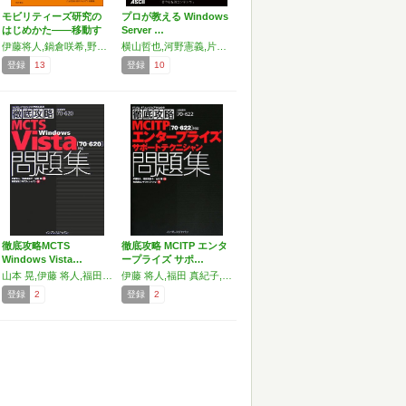
モビリティーズ研究の
プロが教える Windows
はじめかた――移動す
Server …
る人…
伊藤将人,鍋倉咲希,野村実,吉沢直,鈴木修斗
横山哲也,河野憲義,片岡正枝,伊藤将人,浅野ゆき子,神谷正,小鮒通成,国井傑
登録
13
登録
10
徹底攻略MCTS
徹底攻略 MCITP エンタ
Windows Vista…
ープライズ サポ…
山本 晃,伊藤 将人,福田 真紀子
伊藤 将人,福田 真紀子,山本 晃
登録
2
登録
2