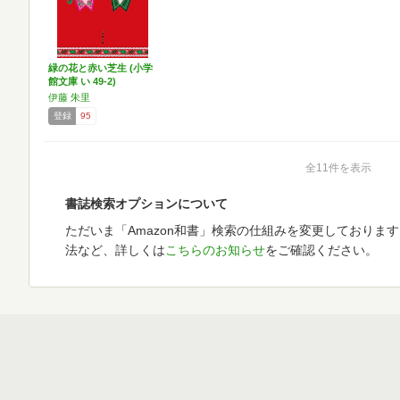
緑の花と赤い芝生 (小学
館文庫 い 49-2)
伊藤 朱里
登録
95
全11件を表示
書誌検索オプションについて
ただいま「Amazon和書」検索の仕組みを変更しておりま
法など、詳しくは
こちらのお知らせ
をご確認ください。