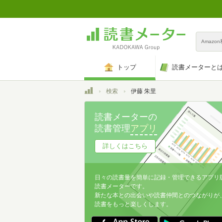
Amazo
トップ
読書メーターと
トップ
検索
伊藤 朱里
読書メーターの
読書管理
アプリ
詳しくはこちら
日々の読書量を簡単に記録・管理できるアプリ
読書メーターです。
新たな本との出会いや読書仲間とのつながりが
読書をもっと楽しくします。