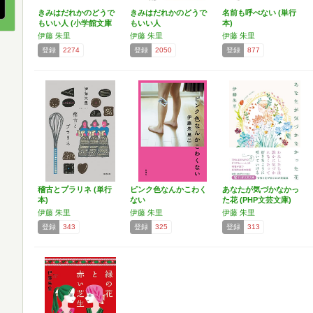
きみはだれかのどうで
きみはだれかのどうで
名前も呼べない (単行
もいい人 (小学館文庫
もいい人
本)
…
伊藤 朱里
伊藤 朱里
伊藤 朱里
登録
2274
登録
2050
登録
877
稽古とプラリネ (単行
ピンク色なんかこわく
あなたが気づかなかっ
本)
ない
た花 (PHP文芸文庫)
伊藤 朱里
伊藤 朱里
伊藤 朱里
登録
343
登録
325
登録
313