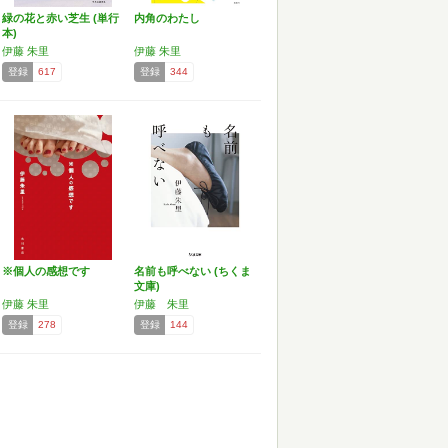
緑の花と赤い芝生 (単行
内角のわたし
本)
伊藤 朱里
伊藤 朱里
登録
617
登録
344
※個人の感想です
名前も呼べない (ちくま
文庫)
伊藤 朱里
伊藤 朱里
登録
278
登録
144