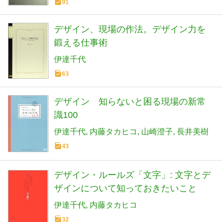
91
デザイン、現場の作法。デザイン力を
鍛える仕事術
伊達千代
63
デザイン 知らないと困る現場の新常
識100
伊達千代
内藤タカヒコ
山崎澄子
長井美樹
43
デザイン・ルールズ「文字」: 文字とデ
ザインについて知っておきたいこと
伊達千代
内藤タカヒコ
32