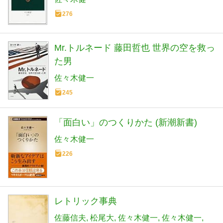
276
Mr.トルネード 藤田哲也 世界の空を救っ
た男
佐々木健一
245
「面白い」のつくりかた (新潮新書)
佐々木健一
226
レトリック事典
佐藤信夫
松尾大
佐々木健一
佐々木健一