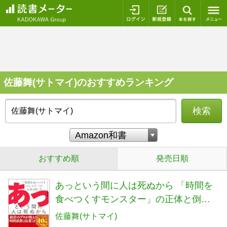
ログイン
新規登録
本を探
佐藤舞(サトマイ)のおすすめランキング
検索
おすすめ順
発売日順
あっという間に人は死ぬから 「時間を
食べつくすモンスター」の正体と倒し
方
佐藤舞(サトマイ)