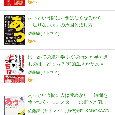
2172
あっという間にお金はなくなるから
「足りない病」の原因と治し方
佐藤舞(サトマイ)
246
はじめての統計学 レジの行列が早く進
むのは、どっち!? (知的生きかた文庫 さ
59-1)
佐藤舞(サトマイ)
105
あっという間に人は死ぬから 「時間を
食べつくすモンスター」の正体と倒し
方: (KADOKAWA)
佐藤舞（サトマイ）
乃依実咲
KADOKAWA