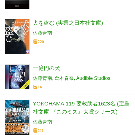
犬を盗む (実業之日本社文庫)
佐藤青南
220
一億円の犬
佐藤青南
倉本春奈
Audible Studios
14
YOKOHAMA 119 要救助者1623名 (宝島
社文庫 『このミス』大賞シリーズ)
佐藤青南
211