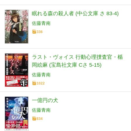
眠れる森の殺人者 (中公文庫 さ 83-4)
佐藤青南
336
ラスト・ヴォイス 行動心理捜査官・楯
岡絵麻 (宝島社文庫 Cさ 5-15)
佐藤青南
1022
一億円の犬
佐藤青南
834