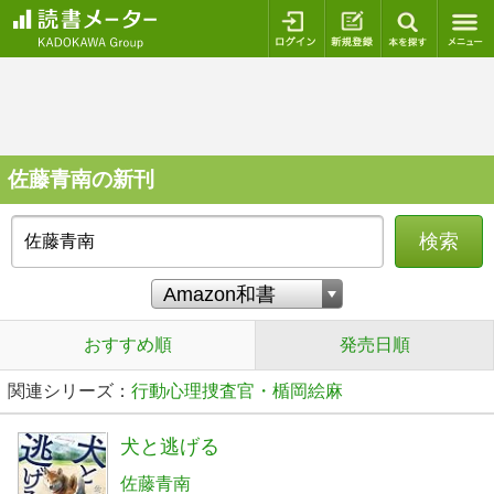
ログイン
新規登録
本を探
佐藤青南の新刊
検索
おすすめ順
発売日順
関連シリーズ：
行動心理捜査官・楯岡絵麻
犬と逃げる
佐藤青南