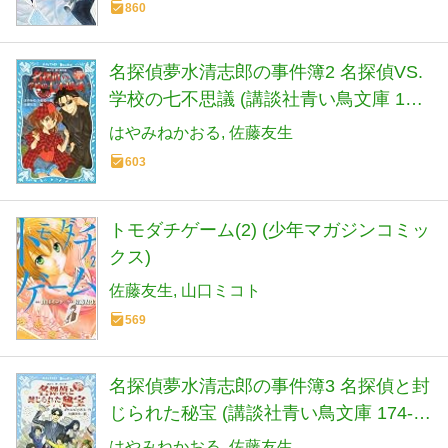
860
名探偵夢水清志郎の事件簿2 名探偵VS.
学校の七不思議 (講談社青い鳥文庫 174-
27 名探偵夢水清志郎の事件簿 2)
はやみねかおる
佐藤友生
603
トモダチゲーム(2) (少年マガジンコミッ
クス)
佐藤友生
山口ミコト
569
名探偵夢水清志郎の事件簿3 名探偵と封
じられた秘宝 (講談社青い鳥文庫 174-
32 名探偵夢水清志郎の事件簿 3)
はやみねかおる
佐藤友生