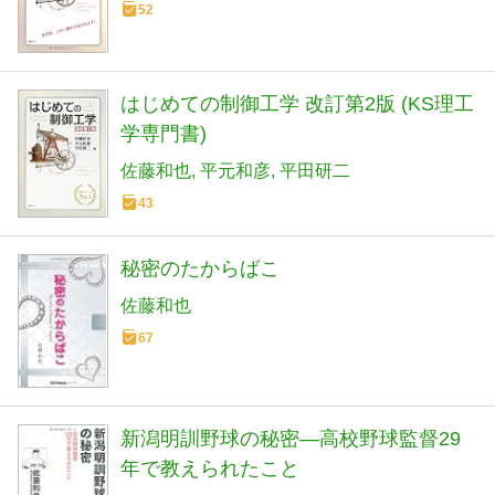
52
はじめての制御工学 改訂第2版 (KS理工
学専門書)
佐藤和也
平元和彦
平田研二
43
秘密のたからばこ
佐藤和也
67
新潟明訓野球の秘密―高校野球監督29
年で教えられたこと