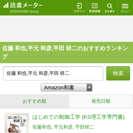
ログイン
新規登録
本を探
佐藤 和也,平元 和彦,平田 研二のおすすめランキン
グ
検索
おすすめ順
発売日順
はじめての制御工学 (KS理工学専門書)
佐藤和也
平元和彦
平田研二