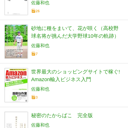
佐藤和也
26
砂地に種をまいて、花が咲く（高校野
球名将が挑んだ大学野球10年の軌跡）
佐藤和也
7
世界最大のショッピングサイトで稼ぐ!
Amazon輸入ビジネス入門
佐藤和也
3
秘密のたからばこ 完全版
佐藤和也