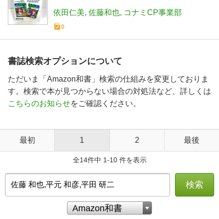
ーイカラー (KONAMI OFFICIAL GUIDE
依田仁美
佐藤和也
コナミCP事業部
パーフェクトシリーズ)
0
書誌検索オプションについて
ただいま「Amazon和書」検索の仕組みを変更しておりま
す。検索で本が見つからない場合の対処法など、詳しくは
こちらのお知らせ
をご確認ください。
最初
1
2
最後
全14件中 1-10 件を表示
検索