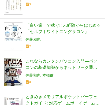
3
「白い歯」で稼ぐ!: 未経験からはじめる
「セルフホワイトニングサロン」
佐藤和也
2
これならカンタンパソコン入門―パソ
コンの基礎知識からネットワーク通信
まで (ビジネス実務シリーズ)
佐藤和也
本橋健
0
ときめきメモリアルポケットパーフェ
クトガイド: 対応ゲームボーイゲームボ