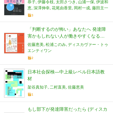
恭子
伊藤令枝
太田さつき
山浦一保
伊波和
恵
深澤伸幸
花尾由香里
岡村一成
藤田主一
3
「判断するのが怖い」あなたへ 発達障
害かもしれない人が働きやすくなる方
法(ディスカヴァー携書)
佐藤恵美
松浦このみ
ディスカヴァー・トゥ
エンティワン
2
日本社会探検―中上級レベル日本語教
材
架谷真知子
二村直美
佐藤恵美
1
もし部下が発達障害だったら (ディスカ