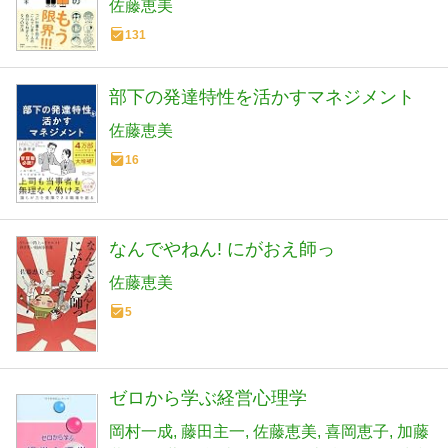
佐藤恵美
131
部下の発達特性を活かすマネジメント
佐藤恵美
16
なんでやねん! にがおえ師っ
佐藤恵美
5
ゼロから学ぶ経営心理学
岡村一成
藤田主一
佐藤恵美
喜岡恵子
加藤