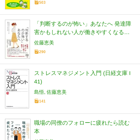
503
「判断するのが怖い」あなたへ 発達障
害かもしれない人が働きやすくなる方
法 (ディスカヴァー携書)
佐藤恵美
290
ストレスマネジメント入門 (日経文庫 I
41)
島悟
佐藤恵美
141
職場の同僚のフォローに疲れたら読む
本