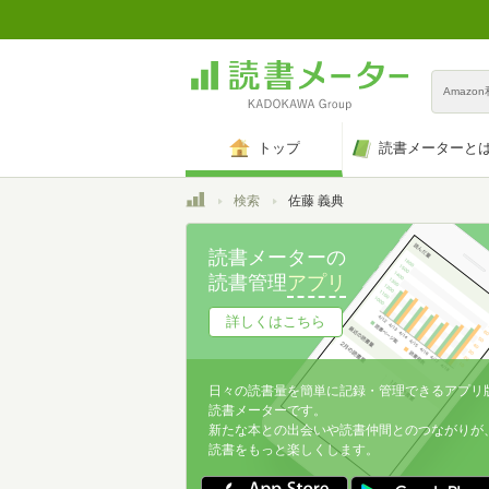
Amazo
トップ
読書メーターと
トップ
検索
佐藤 義典
読書メーターの
読書管理
アプリ
詳しくはこちら
日々の読書量を簡単に記録・管理できるアプリ
読書メーターです。
新たな本との出会いや読書仲間とのつながりが
読書をもっと楽しくします。