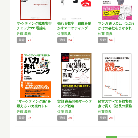
マ-ケティング戦略実行
売れる数字 組織を動
マンガ 新人OL、つぶれ
チェック99: 理論を…
かすマーケティング
かけの会社をまかされ
る
佐藤 義典
佐藤義典
佐藤 義典
登録
77
登録
64
登録
54
“マーケティング脳”を
実戦 商品開発マーケテ
経営のすべてを顧客視
鍛える バカ売れトレ
ィング戦略
点で貫く《社長の最強
ー…
武器…
佐藤 義典
佐藤 義典
佐藤義典
登録
35
登録
35
登録
28