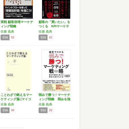
実戦 顧客倍増マーケテ
顧客の「買いたい」を
ィング戦略
つくる KPIマーケテ
ィ…
佐藤 義典
佐藤 義典
登録
52
登録
42
ことわざで鍛えるマー
弱みで勝つ！マーケテ
ケティング脳 (マイコ
ィング戦略 弱みを強
ミ…
みに…
佐藤 義典
佐藤 義典
登録
30
登録
22