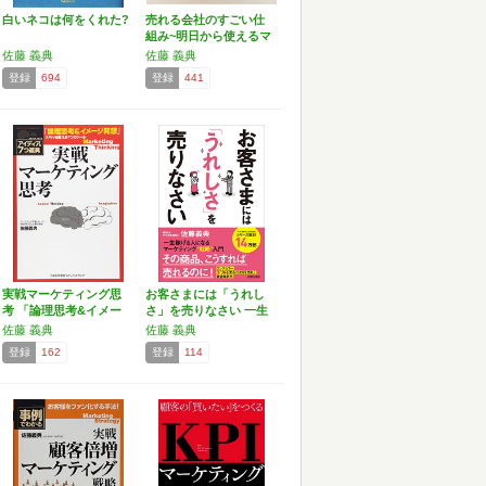
白いネコは何をくれた?
売れる会社のすごい仕
組み~明日から使えるマ
ー…
佐藤 義典
佐藤 義典
登録
694
登録
441
実戦マーケティング思
お客さまには「うれし
考 「論理思考&イメー
さ」を売りなさい 一生
ジ…
稼…
佐藤 義典
佐藤 義典
登録
162
登録
114