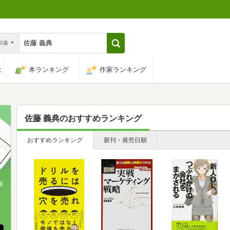
n和書
は
本ランキング
作家ランキング
佐藤 義典
のおすすめランキング
おすすめランキング
新刊・発売日順
版
、