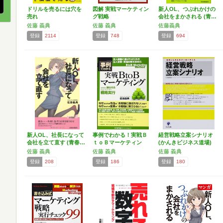
ドリルを売るには穴を
図解 実戦マーケティン
新人OL、つぶれかけの
売れ
グ戦略
会社をまかされる (青…
佐藤 義典
佐藤 義典
佐藤義典
登録
2114
登録
748
登録
694
新人OL、社長になって
事例でわかる！実戦Ｂ
経営戦略立案シナリオ
会社を立て直す (青春…
ｔｏＢマーケティン
(かんきビジネス道場)
グ お…
佐藤 義典
佐藤 義典
佐藤 義典
登録
208
登録
186
登録
180