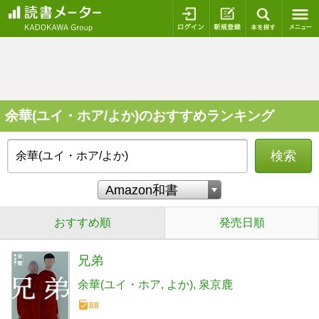
ログイン
新規登録
本を探
余華(ユイ・ホア/よか)のおすすめランキング
検索
おすすめ順
発売日順
兄弟
余華(ユイ・ホア
よか)
泉京鹿
88