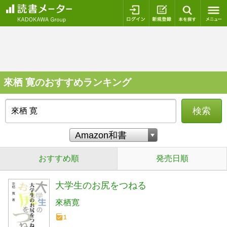
ログイン
新規登録
本を探
來栖 寛のおすすめランキング
検索
おすすめ順
発売日順
大学生のお尻をつねる
來栖寛
1