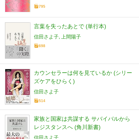
795
言葉を失ったあとで (単行本)
信田さよ子
上間陽子
698
カウンセラーは何を見ているか (シリー
ズケアをひらく)
信田さよ子
514
家族と国家は共謀する サバイバルから
レジスタンスへ (角川新書)
信田さよ子