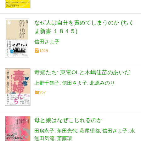
なぜ人は自分を責めてしまうのか (ちく
ま新書 １８４５)
信田さよ子
1019
毒婦たち: 東電OLと木嶋佳苗のあいだ
上野千鶴子
信田さよ子
北原みのり
957
母と娘はなぜこじれるのか
田房永子
角田光代
萩尾望都
信田さよ子
水
無田気流
斎藤環