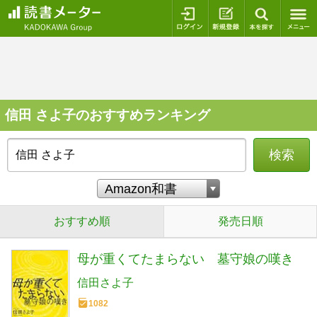
ログイン
新規登録
本を探
信田 さよ子のおすすめランキング
検索
おすすめ順
発売日順
母が重くてたまらない 墓守娘の嘆き
信田さよ子
1082