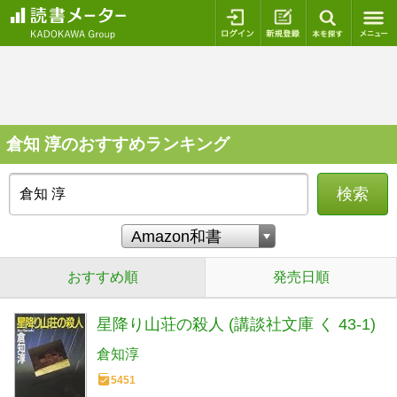
ログイン
新規登録
本を探
倉知 淳のおすすめランキング
検索
おすすめ順
発売日順
星降り山荘の殺人 (講談社文庫 く 43-1)
倉知淳
5451