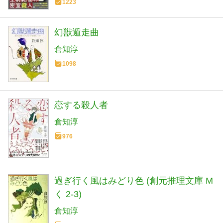
1223
幻獣遁走曲
倉知淳
1098
恋する殺人者
倉知淳
976
過ぎ行く風はみどり色 (創元推理文庫 M
く 2-3)
倉知淳