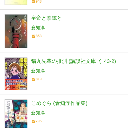
943
皇帝と拳銃と
倉知淳
853
猫丸先輩の推測 (講談社文庫 く 43-2)
倉知淳
819
こめぐら (倉知淳作品集)
倉知淳
795