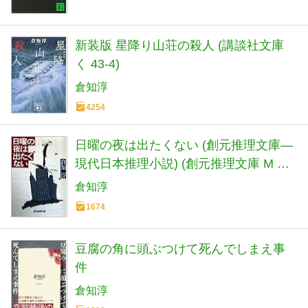
新装版 星降り山荘の殺人 (講談社文庫
く 43-4)
倉知淳
4254
日曜の夜は出たくない (創元推理文庫―
現代日本推理小説) (創元推理文庫 M く
2-1)
倉知淳
1674
豆腐の角に頭ぶつけて死んでしまえ事
件
倉知淳