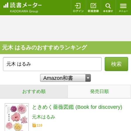
ログイン
新規登録
本を探
元木 はるみのおすすめランキング
検索
おすすめ順
発売日順
ときめく薔薇図鑑 (Book for discovery)
元木はるみ
110