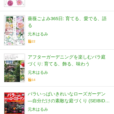
薔薇ごよみ365日: 育てる、愛でる、語
る
元木はるみ
22
アフターガーデニングを楽しむバラ庭
づくり: 育てる、飾る、味わう
元木はるみ
14
バラいっぱいきれいなローズガーデン
―自分だけの素敵な庭づくり (SEIBIDO
MOOK)
元木はるみ