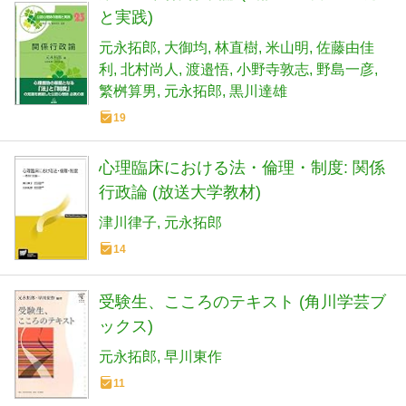
と実践)
元永拓郎
大御均
林直樹
米山明
佐藤由佳
利
北村尚人
渡邉悟
小野寺敦志
野島一彦
繁桝算男
元永拓郎
黒川達雄
19
心理臨床における法・倫理・制度: 関係
行政論 (放送大学教材)
津川律子
元永拓郎
14
受験生、こころのテキスト (角川学芸ブ
ックス)
元永拓郎
早川東作
11