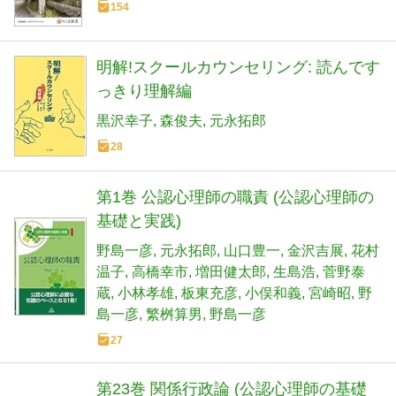
154
明解!スクールカウンセリング: 読んです
っきり理解編
黒沢幸子
森俊夫
元永拓郎
28
第1巻 公認心理師の職責 (公認心理師の
基礎と実践)
野島一彦
元永拓郎
山口豊一
金沢吉展
花村
温子
高橋幸市
増田健太郎
生島浩
菅野泰
蔵
小林孝雄
板東充彦
小俣和義
宮崎昭
野
島一彦
繁桝算男
野島一彦
27
第23巻 関係行政論 (公認心理師の基礎