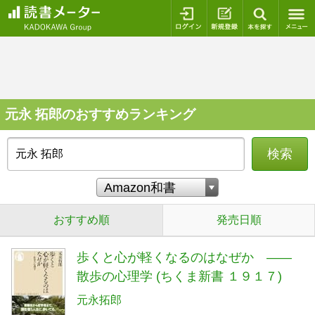
ログイン
新規登録
本を探
元永 拓郎のおすすめランキング
検索
おすすめ順
発売日順
歩くと心が軽くなるのはなぜか ――
散歩の心理学 (ちくま新書 １９１７)
元永拓郎