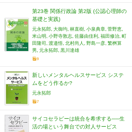
第23巻 関係行政論 第2版 (公認心理師の
基礎と実践)
元永拓郎
大御均
林直樹
小泉典章
菅野恵
米山明
小野寺敦志
佐藤由佳利
福田修治
町
田隆司
渡邉悟
北村尚人
野島一彦
繁桝算
男
元永拓郎
黒川達雄
9
新しいメンタルヘルスサービス システ
ムをどう作るか?
元永拓郎
7
サイコセラピーは統合を希求する──生
活の場という舞台での対人サービス