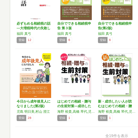
必ずもめる相続税の話
自分でできる相続税申
自分でできる相続税申
―大増税時代の失敗し
告 第３版
告(第2版)
ない…
福田 真弓
福田 真弓
福田 真弓
登録
12
登録
6
登録
6
今日から成年後見人に
はじめての相続・贈与
新・成功したい人が読
なりました(第2版)
の生前対策―成功した
むはじめての相続・贈
い人…
与の…
児島 明日美,村山 澄江
海野 裕貴,高橋 琴代,児島 充,児島 明日美
海野 裕貴,髙橋 琴代,児島 充,児島 明日美
登録
28
登録
1
登録
1
全19件を表示