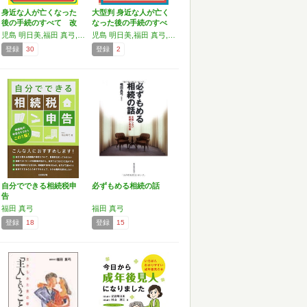
身近な人が亡くなった
大型判 身近な人が亡く
後の手続のすべて 改
なった後の手続のすべ
訂版
て
児島 明日美,福田 真弓,酒井 明日子
児島 明日美,福田 真弓,酒井 明日子
登録
30
登録
2
自分でできる相続税申
必ずもめる相続の話
告
福田 真弓
福田 真弓
登録
18
登録
15