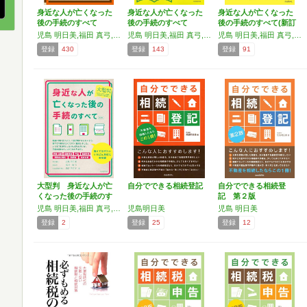
身近な人が亡くなった
身近な人が亡くなった
身近な人が亡くなった
後の手続のすべて
後の手続のすべて
後の手続のすべて(新訂
版)
児島 明日美,福田 真弓,酒井 明日子
児島 明日美,福田 真弓,酒井 明日子
児島 明日美,福田 真弓,酒井 明日子
登録
430
登録
143
登録
91
大型判 身近な人が亡
自分でできる相続登記
自分でできる相続登
くなった後の手続のす
記 第２版
べて…
児島 明日美,福田 真弓,酒井 明日子
児島明日美
児島 明日美
登録
2
登録
25
登録
12