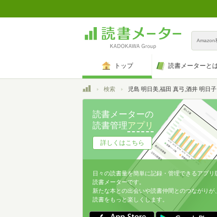
Amazo
トップ
読書メーターと
トップ
検索
児島 明日美,福田 真弓,酒井 明日子
読書メーターの
読書管理
アプリ
詳しくはこちら
日々の読書量を簡単に記録・管理できるアプリ
読書メーターです。
新たな本との出会いや読書仲間とのつながりが
読書をもっと楽しくします。