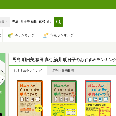
n和書
は
本ランキング
作家ランキング
児島 明日美,福田 真弓,酒井 明日子
のおすすめランキン
おすすめランキング
新刊・発売日順
版
、