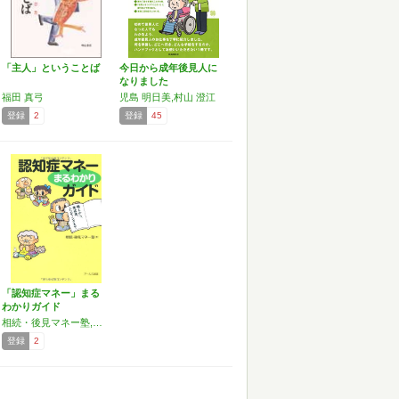
「主人」ということば
今日から成年後見人に
なりました
福田 真弓
児島 明日美,村山 澄江
登録
2
登録
45
「認知症マネー」まる
わかりガイド
相続・後見マネー塾,竹下 さくら,柳澤 美由紀,音川 敏枝,久谷 真理子,松本 徹子,先生 直美,福田 真弓,八ツ井 慶子
登録
2