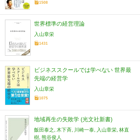
1508
世界標準の経営理論
入山章栄
1431
ビジネススクールでは学べない 世界最
先端の経営学
入山章栄
1075
地域再生の失敗学 (光文社新書)
飯田泰之
木下斉
川崎一泰
入山章栄
林直
樹
熊谷俊人