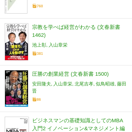
760
宗教を学べば経営がわかる (文春新書
1462)
池上彰
入山章栄
381
圧勝の創業経営 (文春新書 1500)
安田隆夫
入山章栄
北尾吉孝
似鳥昭雄
藤田
晋
86
ビジネスマンの基礎知識としてのMBA
入門2 イノベーション&マネジメント編