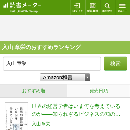
ログイン
新規登録
本を探
入山 章栄のおすすめランキング
検索
おすすめ順
発売日順
世界の経営学者はいま何を考えている
のか――知られざるビジネスの知のフ
ロンティア
入山章栄