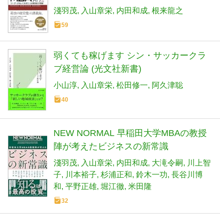
淺羽茂
入山章栄
内田和成
根来龍之
59
弱くても稼げます シン・サッカークラ
ブ経営論 (光文社新書)
小山淳
入山章栄
松田修一
阿久津聡
40
NEW NORMAL 早稲田大学MBAの教授
陣が考えたビジネスの新常識
淺羽茂
入山章栄
内田和成
大滝令嗣
川上智
子
川本裕子
杉浦正和
鈴木一功
長谷川博
和
平野正雄
堀江徹
米田隆
32