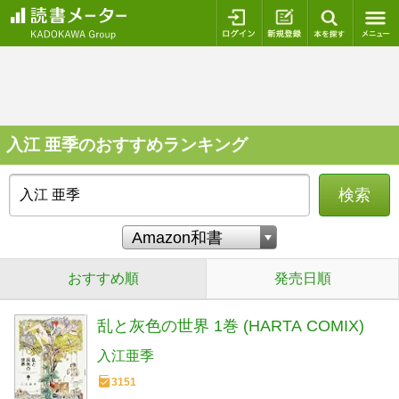
ログイン
新規登録
本を探
入江 亜季のおすすめランキング
検索
おすすめ順
発売日順
乱と灰色の世界 1巻 (HARTA COMIX)
入江亜季
3151