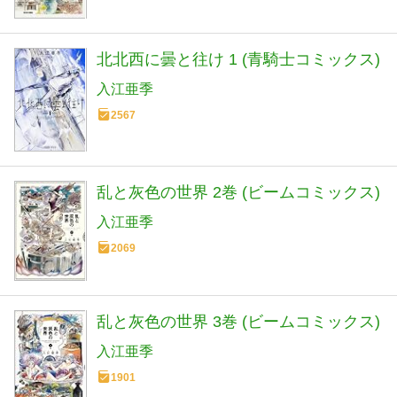
北北西に曇と往け 1 (青騎士コミックス)
入江亜季
2567
乱と灰色の世界 2巻 (ビームコミックス)
入江亜季
2069
乱と灰色の世界 3巻 (ビームコミックス)
入江亜季
1901