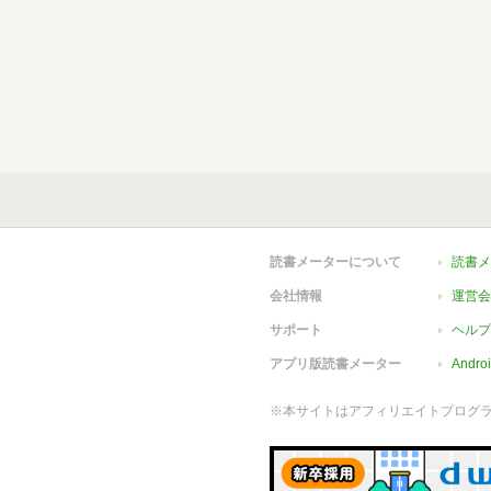
読書メーターについて
読書メ
会社情報
運営会
サポート
ヘルプ
アプリ版読書メーター
Andr
※本サイトはアフィリエイトプログ