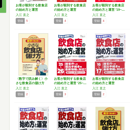
お客が殺到する飲食店
お客が殺到する飲食店
お客が殺到する飲食店
の始め方と運営
の始め方と運営
の始め方と運営 ’19~…
〈’11~…
〈’15~…
入江 直之
入江 直之
入江 直之
登録
5
登録
4
登録
4
〈数字で読み解く〉小
お客が殺到する飲食店
お客が殺到する飲食店
さな飲食店の儲け方
の始め方と運営 '25~…
の始め方と運営
〈’16~…
入江 直之
入江 直之
入江 直之
登録
2
登録
3
登録
2