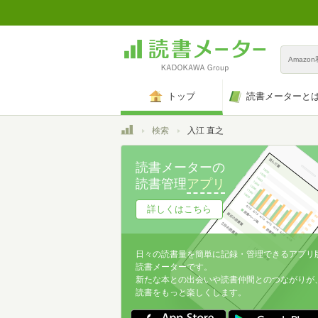
Amazo
トップ
読書メーターと
トップ
検索
入江 直之
読書メーターの
読書管理
アプリ
詳しくはこちら
日々の読書量を簡単に記録・管理できるアプリ
読書メーターです。
新たな本との出会いや読書仲間とのつながりが
読書をもっと楽しくします。