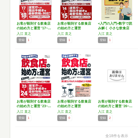
お客が殺到する飲食店
お客が殺到する飲食店
<入門の入門>数字で読
の始め方と運営 ’17~…
の始め方と運営
み解く 小さな飲食店
〈’14~…
の…
入江 直之
入江 直之
入江 直之
登録
1
登録
1
登録
1
お客が殺到する飲食店
お客が殺到する飲食店
お客が殺到する飲食店
の始め方と運営 '23~…
の始め方と運営
の始め方と運営 '26~…
〈’12~…
入江 直之
入江 直之
入江 直之
登録
1
登録
0
登録
2
全18件を表示