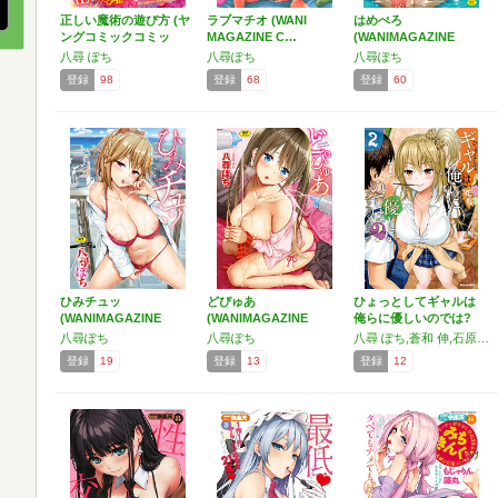
正しい魔術の遊び方 (ヤ
ラブマチオ (WANI
はめぺろ
ングコミックコミッ
MAGAZINE C…
(WANIMAGAZINE
ク…
COM…
八尋 ぽち
八尋ぽち
八尋ぽち
登録
98
登録
68
登録
60
ひみチュッ
どぴゅあ
ひょっとしてギャルは
(WANIMAGAZINE
(WANIMAGAZINE
俺らに優しいのでは?
CO…
COM…
ア…
八尋ぽち
八尋ぽち
八尋 ぽち,蒼和 伸,石原 雄,英貴,草野 ほうき,来須眠,櫻 太助,siho,猫男爵
登録
19
登録
13
登録
12