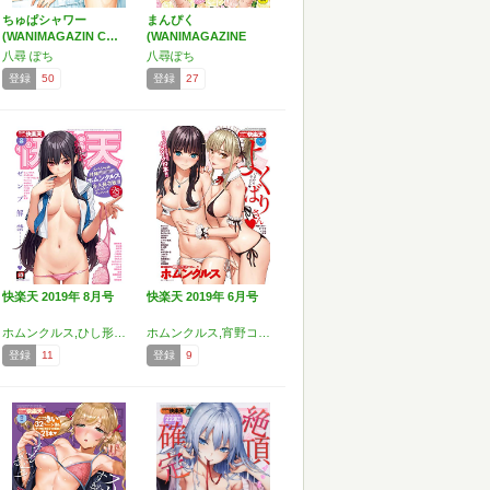
ちゅぱシャワー
まんぴく
(WANIMAGAZIN C…
(WANIMAGAZINE
COM…
八尋 ぽち
八尋ぽち
登録
50
登録
27
快楽天 2019年 8月号
快楽天 2019年 6月号
ホムンクルス,ひし形とまる,みちきんぐ,Hamao,ボボボ,石川シスケ,mogg,亜美寿真,夏彦,さくま司,飴沢狛,こめざわ,位置原光Z,ゆずのきいち,八尋ぽち,Beなんとか,小中えみ,SAVAN,うしまぬ,雲呑めお,藍夜,ハードボイルドよし子,YUG,村田蓮爾
ホムンクルス,宵野コタロー,Hamao,松河,えーすけ,いづれ,八尋ぽち,石川シスケ,Beなんとか,SAVAN,位置原光Z,雛咲葉,オクモト悠太,Reco,雲呑めお,さくま司,ももこ,ゆずのきいち,こめざわ,「タカシ」
登録
11
登録
9