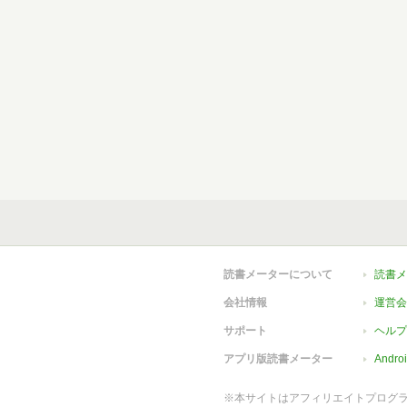
読書メーターについて
読書メ
会社情報
運営会
サポート
ヘルプ
アプリ版読書メーター
Andr
※本サイトはアフィリエイトプログ