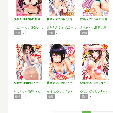
快楽天 2017年11月号
快楽天 2019年 3月号
快楽天 2018年 11月号
ホムンクルス,SAVAN,八尋ぽち,東鉄神,由浦カズヤ,Reco,雛原えみ,ももこ,きづかかずき,ハードボイルドよし子,位置原光Z,ぴかお,Hamao,松河,石川シスケ,mogg,江口ジョーズ,かるま龍狼,アシオミマサト,Beなんとか,めいやまもー,秋谷昭,YUG,村田蓮爾
みちきんぐ,もず,えーすけ,なぱた,Reco,ひし形とまる,mogg,うしまぬ,ももこ,アシオミマサト,F4U,いつつせ,八尋ぽち,スミヤ,ICHIGAIN,西安,翁賀馬乃助,いとうえい,ZACRO,ぼーかん,かるま龍狼,YUG,村田蓮爾
みちきんぐ,暫時,八尋ぽち,さめまんま,かるま龍狼,もじゃりん,きづかかずき,雛原えみ,mogg,こっぽり生ビール,いとうえい,F4U,西安,藤丸,いーむす・アキ,ディビ,SAVAN,いちまつ,ヨイコノtt,ICHIGAIN,アシオミマサト,江口ジョーズ,秋谷昭,YUG,村田蓮爾
登録
9
登録
7
登録
7
快楽天 2018年3月号
快楽天 2017年 8月号
快楽天 2018年 5月号
みちきんぐ,暫時,うまくち醤油,なぱた,こんちき,石川シスケ,mogg,Reco,ぴかお,アシオミマサト,牛野缶詰,ぼーかん,F4U,きづかかずき,八尋ぽち,ICHIGAIN,コノシロしんこ,「タカシ」,ねとろもりこん,利行,睦月はる,秋谷昭,YUG,村田蓮爾
なぱた,やんよ,うまくち醤油,雛原えみ,幾花にいろ,すがいし,SAVAN,ユズハ,西安,のきん,スミヤ,火鳥,ぎん太郎,榎ゆきみ,八尋ぽち,mogg,牛野缶詰,えーすけ,江口ジョーズ,ハードボイルドよし子,コノシロしんこ,「タカシ」,YUG,村田蓮爾
やんよ,ぼっしぃ,Hamao,もじゃりん,えーすけ,藤丸,ひげなむち,南北,Reco,こんちき,ICHIGAIN,牛野缶詰,F4U,しんや,スミヤ,八尋ぽち,きづかかずき,mogg,東鉄神,アシオミマサト,さくま司,本領はなる,おから,オガデンモン,YUG,村田蓮爾
登録
6
登録
5
登録
5