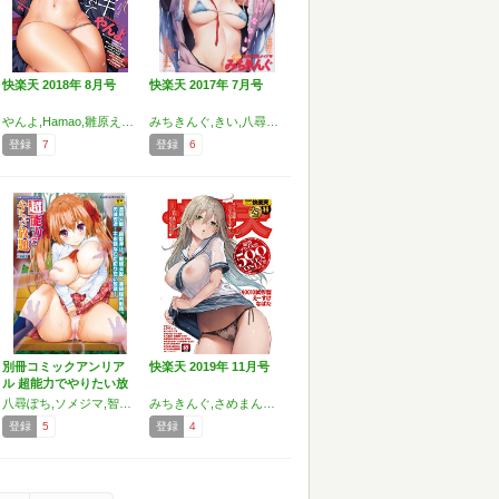
快楽天 2018年 8月号
快楽天 2017年 7月号
やんよ,Hamao,雛原えみ,いーむす・アキ,なぱた,藤丸,さめまんま,ゆずのきいち,八尋ぽち,石川シスケ,いとうえい,位置原光Z,もじゃりん,きい,Reco,西安,もず,コノシロしんこ,ぴかお,さくま司,利行,YUG,村田蓮爾
みちきんぐ,きい,八尋ぽち,mogg,東鉄神,いちまつ,ひげなむち,ももこ,たらぞお,アシオミマサト,櫻井エネルギー,やんよ,もじゃりん,きづかかずき,西安,藍夜,Reco,ニイマルユウ,一宮夕羽,齊藤山城守之彦,MGジョー,YUG,村田蓮爾
登録
7
登録
6
別冊コミックアンリア
快楽天 2019年 11月号
ル 超能力でやりたい放
題…
八尋ぽち,ソメジマ,智弘カイ,すぴ夏,燵成,色白好,宇行日和,皐月芋網,色白好,かいづか,ゆきまろゆっきー,丸居まる
みちきんぐ,さめまんま,40010試作型,なぱた,八尋ぽち,みそたぬきインカ帝国,オクモト悠太,スミヤ,いーむす・アキ,昼寝,F4U,ぼっしぃ,えーすけ,ボボボ,SAVAN,Noise,雲吞めお,いとうえい,こめざわ,利行,ゲズンタイト,YUG,村田蓮爾
登録
5
登録
4