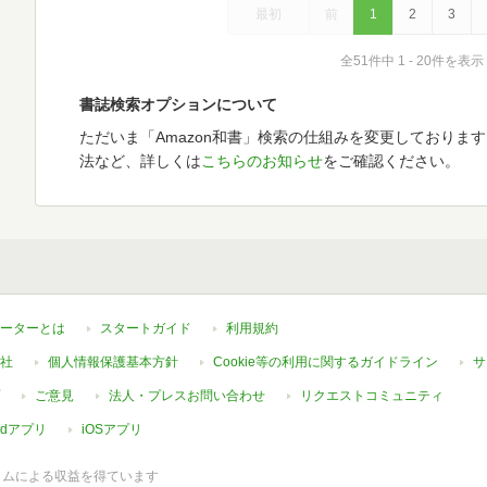
最初
前
1
2
3
全51件中 1 - 20件を表示
書誌検索オプションについて
ただいま「Amazon和書」検索の仕組みを変更しておりま
法など、詳しくは
こちらのお知らせ
をご確認ください。
ーターとは
スタートガイド
利用規約
社
個人情報保護基本方針
Cookie等の利用に関するガイドライン
サ
ご意見
法人・プレスお問い合わせ
リクエストコミュニティ
oidアプリ
iOSアプリ
ラムによる収益を得ています