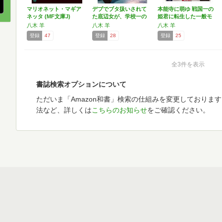
マリオネット・マギア
デブでブタ扱いされて
本能寺に萌ゆ 戦国一の
ネッタ (MF文庫J)
た底辺女が、学校一の
姫君に転生した一般モ
不良…
ブ…
八木 羊
八木 羊
八木 羊
登録
47
登録
28
登録
25
全3件を表示
書誌検索オプションについて
ただいま「Amazon和書」検索の仕組みを変更しておりま
法など、詳しくは
こちらのお知らせ
をご確認ください。