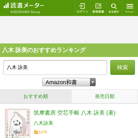
ログイン
新規登録
本を探
八木 詠美のおすすめランキング
検索
おすすめ順
発売日順
筑摩書房 空芯手帳 八木 詠美 (著)
八木詠美
1275