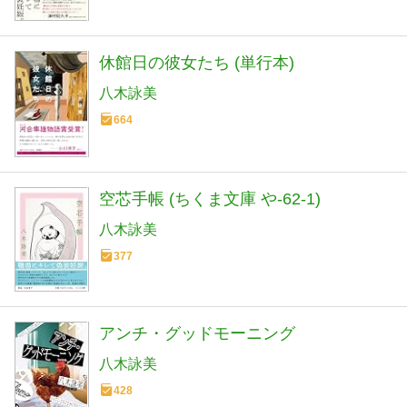
休館日の彼女たち (単行本)
八木詠美
664
空芯手帳 (ちくま文庫 や-62-1)
八木詠美
377
アンチ・グッドモーニング
八木詠美
428