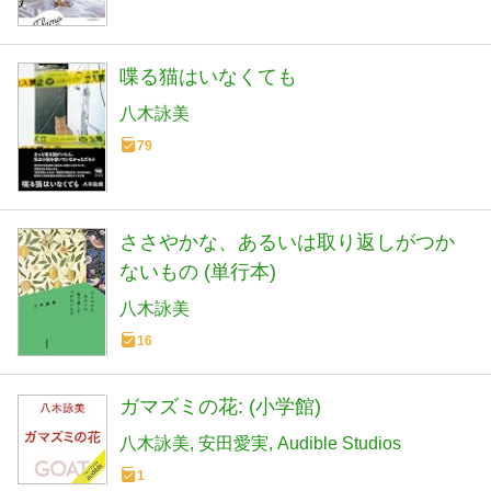
喋る猫はいなくても
八木詠美
79
ささやかな、あるいは取り返しがつか
ないもの (単行本)
八木詠美
16
ガマズミの花: (小学館)
八木詠美
安田愛実
Audible Studios
1