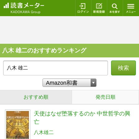
ログイン
新規登録
本を探
八木 雄二のおすすめランキング
検索
おすすめ順
発売日順
天使はなぜ堕落するのか 中世哲学の興
亡
八木雄二