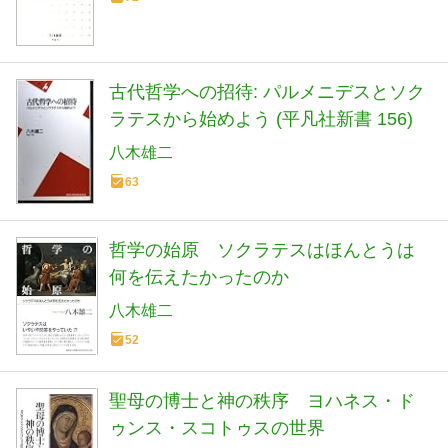
古代哲学への招待: パルメニデスとソク
ラテスから始めよう (平凡社新書 156)
八木雄二
63
哲学の始原 ソクラテスはほんとうは
何を伝えたかったのか
八木雄二
52
聖母の博士と神の秩序 ヨハネス・ド
ゥンス・スコトゥスの世界