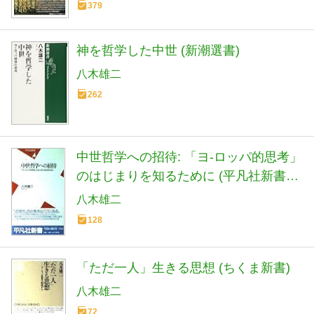
379
神を哲学した中世 (新潮選書)
八木雄二
262
中世哲学への招待: 「ヨ-ロッパ的思考」
のはじまりを知るために (平凡社新書
69)
八木雄二
128
「ただ一人」生きる思想 (ちくま新書)
八木雄二
72