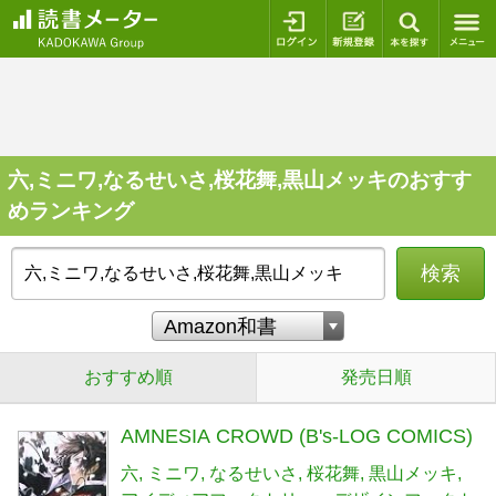
ログイン
新規登録
本を探
六,ミニワ,なるせいさ,桜花舞,黒山メッキのおすす
めランキング
検索
おすすめ順
発売日順
AMNESIA CROWD (B's-LOG COMICS)
六
ミニワ
なるせいさ
桜花舞
黒山メッキ