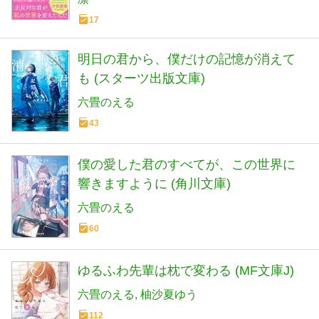
17
明日の君から、僕だけの記憶が消えて
も (スターツ出版文庫)
六畳のえる
43
僕の愛した君のすべてが、この世界に
響きますように (角川文庫)
六畳のえる
60
ゆるふわ先輩は枕で変わる (MF文庫J)
六畳のえる
柚沙夏ゆう
112