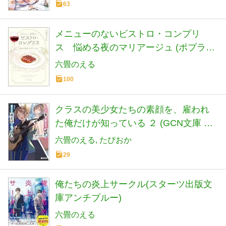
63
メニューのないビストロ・コンプリ
ス 悩める夜のマリアージュ (ポプラ文
庫 ろ 1-1)
六畳のえる
100
クラスの美少女たちの素顔を、雇われ
た俺だけが知っている ２ (GCN文庫 ロ
01-02)
六畳のえる
たぴおか
29
俺たちの炎上サークル(スターツ出版文
庫アンチブルー)
六畳のえる