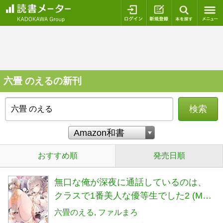
ログイン
新規登録
本を探
六畳 のえるの新刊
検索
おすすめ順
発売日順
無口な俺が深夜に通話しているのは、
クラスで1番美人な優等生でした2 (MF
文庫J)
六畳のえる
ファルまろ