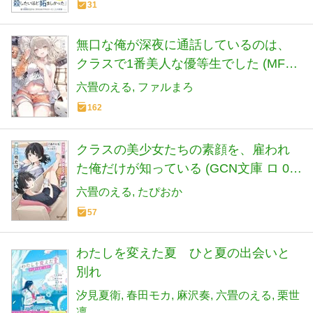
31
無口な俺が深夜に通話しているのは、
クラスで1番美人な優等生でした (MF文
庫J)
六畳のえる
ファルまろ
162
クラスの美少女たちの素顔を、雇われ
た俺だけが知っている (GCN文庫 ロ 01-
01)
六畳のえる
たぴおか
57
わたしを変えた夏 ひと夏の出会いと
別れ
汐見夏衛
春田モカ
麻沢奏
六畳のえる
栗世
凛